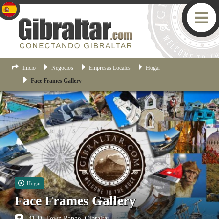
Inicio
Negocios
Empresas Locales
Hogar
Face Frames Gallery
Hogar
Face Frames Gallery
41 D, Town Range, Gibraltar