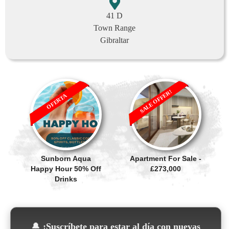
41 D
Town Range
Gibraltar
SALE OFFER!
OFERTA
Sunborn Aqua
Apartment For Sale -
Happy Hour 50% Off
£273,000
Drinks
🔔
¡Suscríbete para estar al día con nuevas