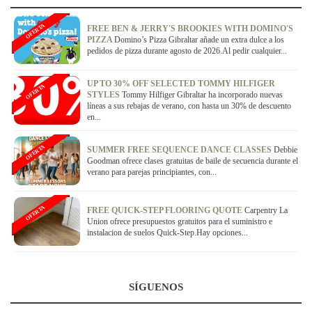
OFERTA
FREE BEN & JERRY'S BROOKIES WITH DOMINO'S
PIZZA
Domino’s Pizza Gibraltar añade un extra dulce a los
pedidos de pizza durante agosto de 2026.Al pedir cualquier...
UP TO 30% OFF SELECTED TOMMY HILFIGER
OFERTA
STYLES
Tommy Hilfiger Gibraltar ha incorporado nuevas
líneas a sus rebajas de verano, con hasta un 30% de descuento
en...
OFERTA
SUMMER FREE SEQUENCE DANCE CLASSES
Debbie
Goodman ofrece clases gratuitas de baile de secuencia durante el
verano para parejas principiantes, con...
OFERTA
FREE QUICK-STEP FLOORING QUOTE
Carpentry La
Union ofrece presupuestos gratuitos para el suministro e
instalacion de suelos Quick-Step.Hay opciones...
SÍGUENOS