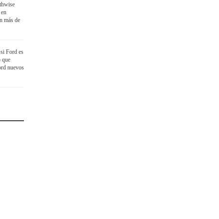
thwise
 en
on más de
si Ford es
o que
ord nuevos