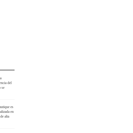
ha
encia del
o se
utique es
alizada en
de alta