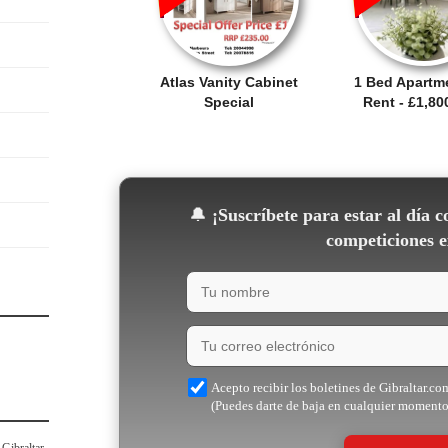
Atlas Vanity Cabinet
1 Bed Apartm
Special
Rent - £1,8
🔔
¡Suscríbete para estar al día c
competiciones e
Acepto recibir los boletines de Gibraltar.co
(Puedes darte de baja en cualquier momento