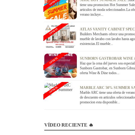
SHOE HOT SUMMER SALE
Shoe 
OFERTA
tiene una promocion Hot Summer Sale
articulos de moda seleccionados.La ofe
verano incluye...
ATLAS VANITY CABINET SPE
OFERTA
Builders Merchants ofrece una promoc
mueble de lavabo con lavabo hasta ago
existencias.El mueble...
SUNBORN GASTROBAR WINE 
OFERTA
Haz que la cena del jueves sea especial
Sunborn Gastrobar, en Sunborn Gibralt
oferta Wine & Dine todos...
MARBLE ARC 50% SUMMER S
OFERTA
Marble ARC tiene una oferta de vera
de descuento en articulos seleccionado
promocion esta disponible...
VÍDEO RECIENTE 🔥