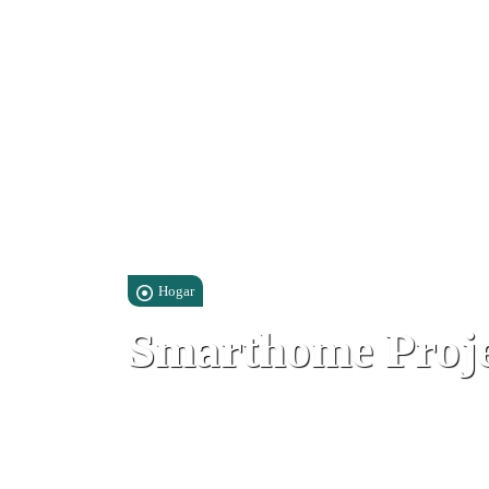
Hogar
Smarthome Proje
46 Castle Ramp, Gibraltar