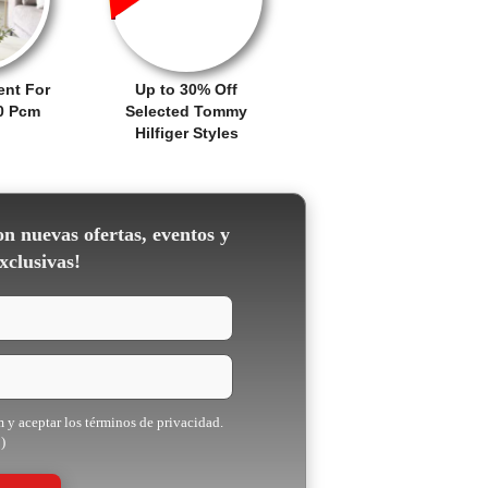
ent For
Up to 30% Off
00 Pcm
Selected Tommy
Hilfiger Styles
on nuevas ofertas, eventos y
xclusivas!
m y aceptar los términos de privacidad.
)