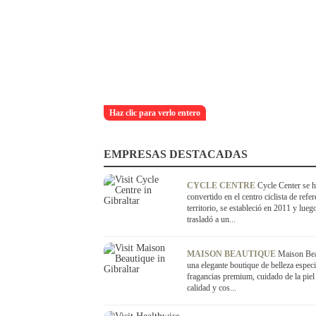
Haz clic para verlo entero
EMPRESAS DESTACADAS
CYCLE CENTRE
Cycle Center se 
convertido en el centro ciclista de refer
territorio, se estableció en 2011 y lueg
trasladó a un...
MAISON BEAUTIQUE
Maison Bea
una elegante boutique de belleza especi
fragancias premium, cuidado de la piel 
calidad y cos...