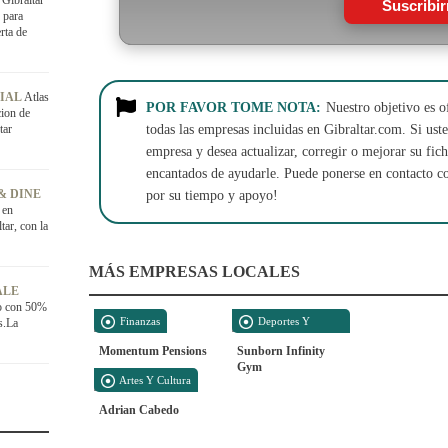
Gibraltar
Suscribi
 para
rta de
CIAL
Atlas
POR FAVOR TOME NOTA:
Nuestro objetivo es o
ion de
tar
todas las empresas incluidas en Gibraltar.com. Si usted
empresa y desea actualizar, corregir o mejorar su fi
encantados de ayudarle. Puede ponerse en contacto c
& DINE
por su tiempo y apoyo!
 en
ar, con la
MÁS EMPRESAS LOCALES
ALE
no con 50%
Finanzas
Deportes Y
s.La
Recreación
Momentum Pensions
Sunborn Infinity
Gym
Artes Y Cultura
Adrian Cabedo