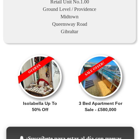
Retail Unit No.1.00
Ground Level / Providence
Midtown
Queensway Road
Gibraltar
SALE OFFER!
OFERTA
Isolabella Up To
3 Bed Apartment For
50% Off
Sale - £580,000
🔔
¡Suscríbete para estar al día con nuevas