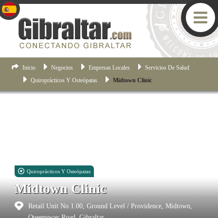
Inicio
Negocios
Empresas Locales
Servicios De Salud
Quiroprácticos Y Osteópatas
Midtown Clinic
Quiroprácticos Y Osteópatas
Midtown Clinic
Retail Unit No.1.00, Ground Level / Providence, Midtown,
Queensway Road, Gibraltar