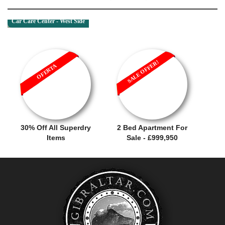
Car Care Center - West Side
SALE OFFER!
OFERTA
30% Off All Superdry
2 Bed Apartment For
Items
Sale - £999,950