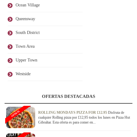
Ocean Village
Queensway
South District
Town Area
Upper Town
Westside
OFERTAS DESTACADAS
OFERTA
ROLLING MONDAYS PIZZA FOR £12.95
Disfruta de
cualquier Rolling pizza por £12,95 todos los lunes en Pizza Hut
Gibraltar. Esta oferta es para comer en...