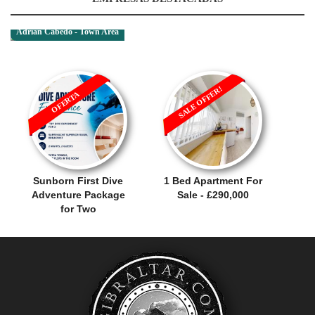
Adrian Cabedo - Town Area
SALE OFFER!
OFERTA
Sunborn First Dive
1 Bed Apartment For
Adventure Package
Sale - £290,000
for Two