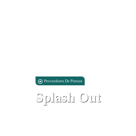
Proveedores De Pintura
Splash Out
Ocean Heights, Arcade 4, Gibraltar