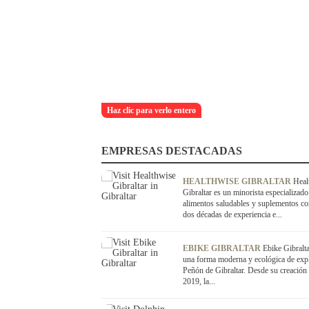
Haz clic para verlo entero
EMPRESAS DESTACADAS
HEALTHWISE GIBRALTAR
Heal
Gibraltar es un minorista especializado
alimentos saludables y suplementos c
dos décadas de experiencia e...
EBIKE GIBRALTAR
Ebike Gibralta
una forma moderna y ecológica de expl
Peñón de Gibraltar. Desde su creación 
2019, la...