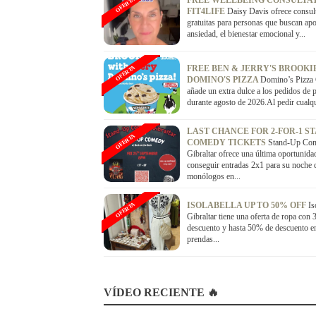
FREE WELLBEING CONSULTAT
OFERTA
FIT4LIFE
Daisy Davis ofrece consul
gratuitas para personas que buscan ap
ansiedad, el bienestar emocional y...
FREE BEN & JERRY'S BROOKI
OFERTA
DOMINO'S PIZZA
Domino’s Pizza 
añade un extra dulce a los pedidos de 
durante agosto de 2026.Al pedir cualqui
LAST CHANCE FOR 2-FOR-1 S
OFERTA
COMEDY TICKETS
Stand-Up Co
Gibraltar ofrece una última oportunida
conseguir entradas 2x1 para su noche 
monólogos en...
ISOLABELLA UP TO 50% OFF
Is
OFERTA
Gibraltar tiene una oferta de ropa con
descuento y hasta 50% de descuento e
prendas...
VÍDEO RECIENTE 🔥