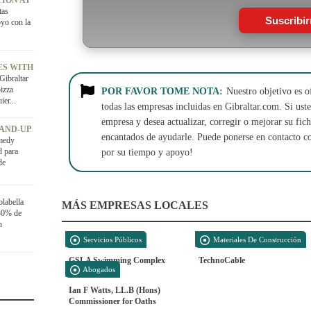
ION AT
tas
Suscribi
oyo con la
ES WITH
Gibraltar
pizza
POR FAVOR TOME NOTA:
Nuestro objetivo es o
er...
todas las empresas incluidas en Gibraltar.com. Si usted
empresa y desea actualizar, corregir o mejorar su fi
TAND-UP
encantados de ayudarle. Puede ponerse en contacto c
medy
d para
por su tiempo y apoyo!
de
olabella
MÁS EMPRESAS LOCALES
 30% de
n
Servicios Públicos
Materiales De Construcción
GSLA Swimming Complex
TechnoCable
Abogados
Ian F Watts, LL.B (Hons)
Commissioner for Oaths