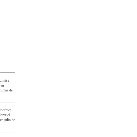
thwise
 en
on más de
r ofrece
orar el
en julio de