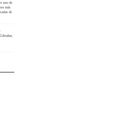
es uno de
ines más
écadas de
e
ibraltar,