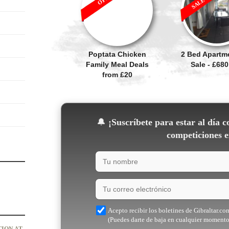
Poptata Chicken
2 Bed Apartm
Family Meal Deals
Sale - £680
from £20
🔔
¡Suscríbete para estar al día c
competiciones e
Acepto recibir los boletines de Gibraltar.co
(Puedes darte de baja en cualquier momento