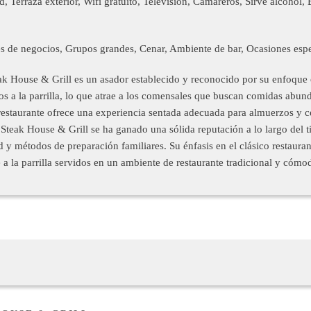
, Terraza exterior, Wifi gratuito, Televisión, Camareros, Sirve alcohol,
s de negocios, Grupos grandes, Cenar, Ambiente de bar, Ocasiones espec
ak House & Grill es un asador establecido y reconocido por su enfoque en
atos a la parrilla, lo que atrae a los comensales que buscan comidas abun
restaurante ofrece una experiencia sentada adecuada para almuerzos y c
s Steak House & Grill se ha ganado una sólida reputación a lo largo del 
d y métodos de preparación familiares. Su énfasis en el clásico restaura
 a la parrilla servidos en un ambiente de restaurante tradicional y cómo