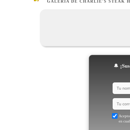
GALERÍA DE CHARLIE'S STEAK 
🔔
¡Susc
Acepto 
en cua