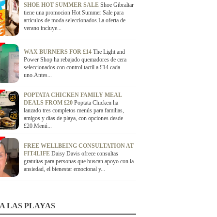
SHOE HOT SUMMER SALE
Shoe Gibraltar
tiene una promocion Hot Summer Sale para
articulos de moda seleccionados.La oferta de
verano incluye...
WAX BURNERS FOR £14
The Light and
Power Shop ha rebajado quemadores de cera
seleccionados con control tactil a £14 cada
uno.Antes...
POPTATA CHICKEN FAMILY MEAL
DEALS FROM £20
Poptata Chicken ha
lanzado tres completos menús para familias,
amigos y días de playa, con opciones desde
£20.Menú...
FREE WELLBEING CONSULTATION AT
FIT4LIFE
Daisy Davis ofrece consultas
gratuitas para personas que buscan apoyo con la
ansiedad, el bienestar emocional y...
A LAS PLAYAS