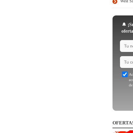
West S
🔔
¡Su
ofert
Ac
ac
de
OFERTA