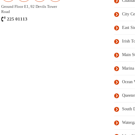
Chatha
Ground Floor E1, 92 Devils Tower
Road
City Ce
225 01113
East Si
Irish 
Main St
Marina
Ocean V
Queens
South D
Waterg