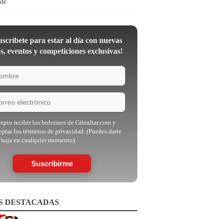
ide
scríbete para estar al día con nuevas
as, eventos y competiciones exclusivas!
epto recibir los boletines de Gibraltar.com y
eptar los términos de privacidad. (Puedes darte
 baja en cualquier momento)
Suscribirme
S DESTACADAS