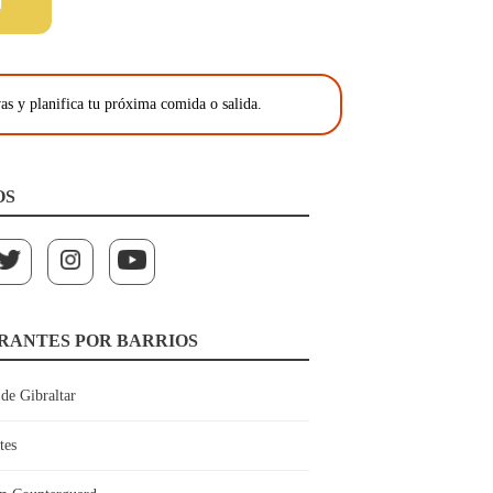
as y planifica tu próxima comida o salida.
OS
RANTES POR BARRIOS
de Gibraltar
tes