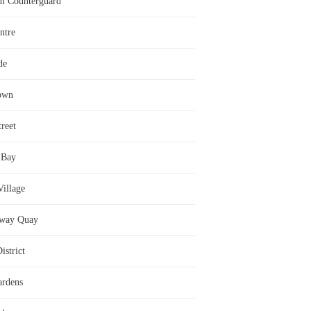
m Counterguard
ntre
de
Town
reet
 Bay
illage
way Quay
istrict
ardens