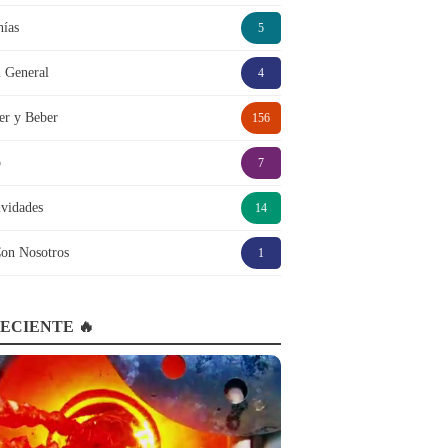
hías
5
 General
4
r y Beber
156
o
7
ividades
14
on Nosotros
1
ECIENTE 🔥