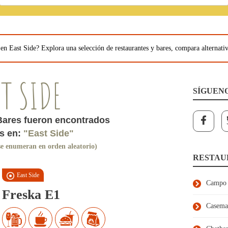
n East Side? Explora una selección de restaurantes y bares, compara alternativ
T SIDE
SÍGUEN
Bares fueron encontrados
as en:
"East Side"
 se enumeran en orden aleatorio)
RESTAU
East Side
Campo 
Freska E1
Casema