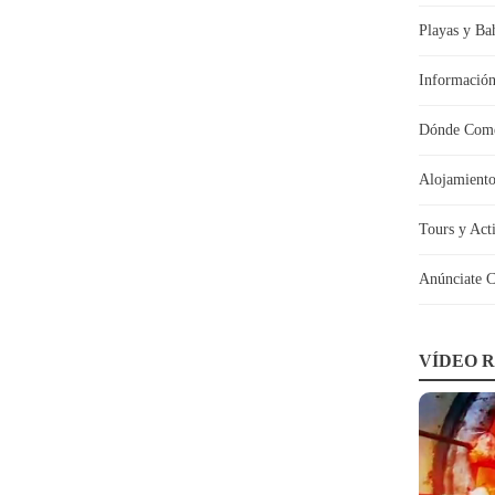
Playas y Ba
Información
Dónde Come
Alojamient
Tours y Act
Anúnciate C
VÍDEO R