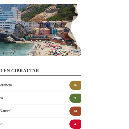
O EN GIBRALTAR
Herencia
16
ra
9
Natural
14
pa
4