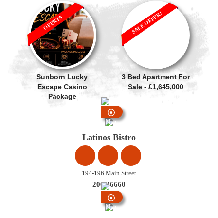
SALE OFFER!
OFERTA
Sunborn Lucky
3 Bed Apartment For
Escape Casino
Sale - £1,645,000
Package
Main
Street
Latinos Bistro
194-196 Main Street
200 46660
Main
Street