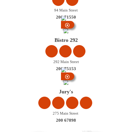
94 Main Street
200 71550
Main
Street
Bistro 292
292 Main Street
200 75153
Main
Street
Jury's
275 Main Street
200 67898