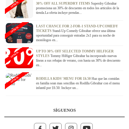
OFERTA
30% OFF ALL SUPERDRY ITEMS
Superdry Gibraltar
promociona un 30% de descuento en todos los articulos de la
tienda.La oferta incluye prendas...
LAST CHANCE FOR 2-FOR-1 STAND-UP COMEDY
OFERTA
TICKETS
Stand-Up Comedy Gibraltar ofrece una última
oportunidad para conseguir entradas 2x1 para su noche de
monólogos en...
UP TO 30% OFF SELECTED TOMMY HILFIGER
OFERTA
STYLES
Tommy Hilfiger Gibraltar ha incorporado nuevas
líneas a sus rebajas de verano, con hasta un 30% de descuento
en...
OFERTA
RODILLA KIDS' MENU FOR £6.50
Haz que las comidas
en familia sean mas sencillas en Rodilla Gibraltar con el menu
infantil por £6.50. Incluye un...
SÍGUENOS