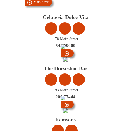
Main Street
Gelateria Dolce Vita
178 Main Street
542 09000
Main
Street
The Horseshoe Bar
193 Main Street
200 77444
Main
Street
Ramsons