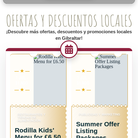
OFERTAS Y DESCUENTOS LOCALES
¡Descubre más ofertas, descuentos y promociones locales
en Gibraltar!
1 JUL -
6 JUL -
31 AGO
31 AGO
PUBLICIDAD Y MARKETING
DEPORTES Y RECREACIÓN
Summer Offer
Summer Free
'
Listing
Sequence
.50
Packages
Dance Classes