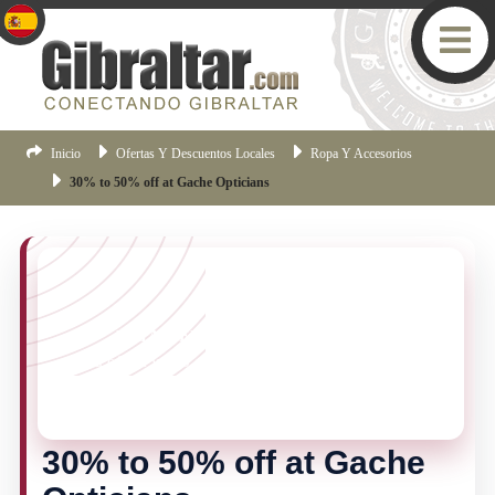
Inicio
Ofertas Y Descuentos Locales
Ropa Y Accesorios
30% to 50% off at Gache Opticians
ESTA OFERTA HA FINALIZADO
Esta oferta ya no está vigente, pero hay más ofertas
disponibles en Gibraltar.
Haz clic aquí
para ver las
ofertas actuales.
30% to 50% off at Gache