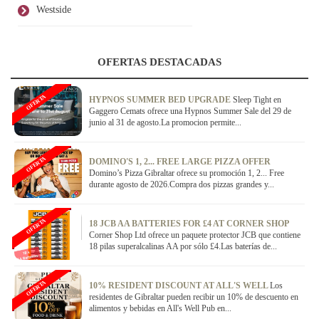
Westside
OFERTAS DESTACADAS
OFERTA
HYPNOS SUMMER BED UPGRADE
Sleep Tight en
Gaggero Cemats ofrece una Hypnos Summer Sale del 29 de
junio al 31 de agosto.La promocion permite...
OFERTA
DOMINO'S 1, 2... FREE LARGE PIZZA OFFER
Domino’s Pizza Gibraltar ofrece su promoción 1, 2... Free
durante agosto de 2026.Compra dos pizzas grandes y...
OFERTA
18 JCB AA BATTERIES FOR £4 AT CORNER SHOP
Corner Shop Ltd ofrece un paquete protector JCB que contiene
18 pilas superalcalinas AA por sólo £4.Las baterías de...
OFERTA
10% RESIDENT DISCOUNT AT ALL'S WELL
Los
residentes de Gibraltar pueden recibir un 10% de descuento en
alimentos y bebidas en All's Well Pub en...