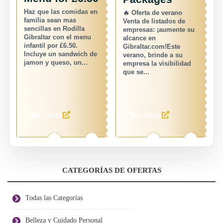
as en
🔥 Oferta de verano
Debbie Goodman ofrece
Venta de listados de
clases gratuitas de baile
a
empresas: ¡aumente su
de secuencia durante el
enu
alcance en
verano para parejas
Gibraltar.com!Este
principiantes, con pasos
ch de
verano, brinde a su
sencillos pensados para
..
empresa la visibilidad
que...
que se...
Ver oferta
Ver oferta
CATEGORÍAS DE OFERTAS
Todas las Categorías
Belleza y Cuidado Personal