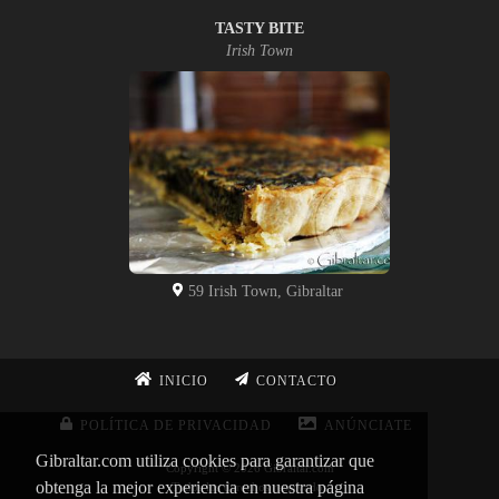
TASTY BITE
Irish Town
59 Irish Town, Gibraltar
INICIO
CONTACTO
POLÍTICA DE PRIVACIDAD
ANÚNCIATE
Gibraltar.com utiliza cookies para garantizar que
Copyright © 2026 Gibraltar.com
obtenga la mejor experiencia en nuestra página
Todos los derechos reservados