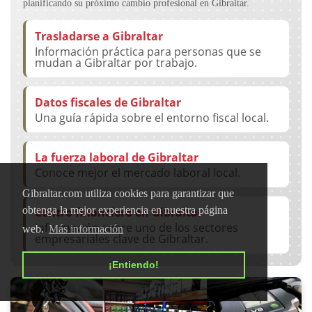
planificando su próximo cambio profesional en Gibraltar.
Trasladarse a Gibraltar
Información práctica para personas que se
mudan a Gibraltar por trabajo.
Datos fiscales de Gibraltar
Una guía rápida sobre el entorno fiscal local.
La fuerza laboral de Gibraltar
Conoce mejor el mercado laboral local.
Gibraltar.com utiliza cookies para garantizar que
obtenga la mejor experiencia en nuestra página
Centro financiero en Gibraltar
Información sobre uno de los sectores
web.
Más información
empresariales clave de Gibraltar.
¡Entiendo!