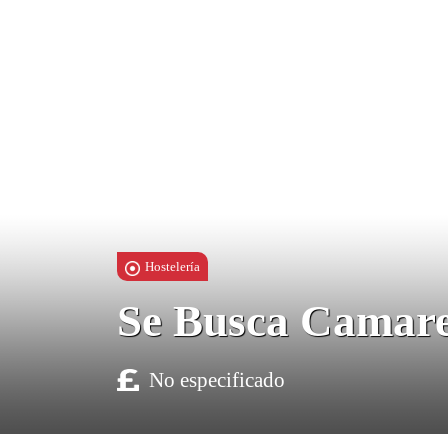
Hostelería
Se Busca Camare
No especificado