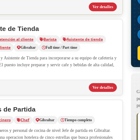
Ver detalles
nte de Tienda
atención al cliente
Barista
Asistente de tienda
liente
Gibraltar
Full time / Part time
y Asistente de Tienda para incorporarse a su equipo de cafeteria y
El puesto incluye preparar y servir cafe y bebidas de alta calidad,
Ver detalles
G
p
p
s de Partida
cinero
Chef
Gibraltar
Tiempo completo
ros y personal de cocina de nivel Jefe de partida en Gibraltar.
na operacion hotelera de cinco estrellas que busca profesionales