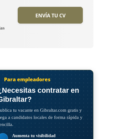
ENVÍA TU CV
das
Para empleadores
¿Necesitas contratar en
Gibraltar?
ublica tu vacante en Gibraltar.com gratis y
lega a candidatos locales de forma rápida y
encilla.
Aumenta tu visibilidad