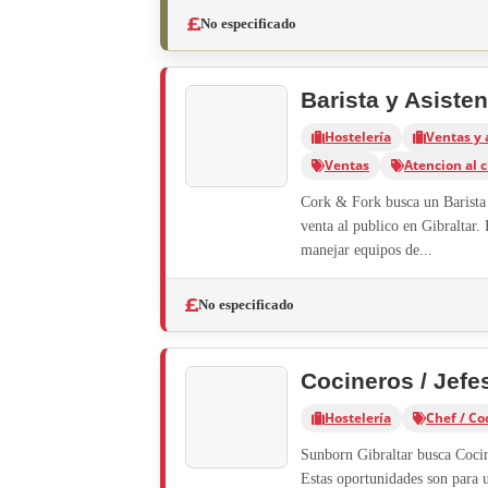
No especificado
Barista y Asiste
Hostelería
Ventas y 
Ventas
Atencion al c
Cork & Fork busca un Barista 
venta al publico en Gibraltar. 
manejar equipos de...
No especificado
Cocineros / Jefe
Hostelería
Chef / Co
Sunborn Gibraltar busca Cocine
Estas oportunidades son para u