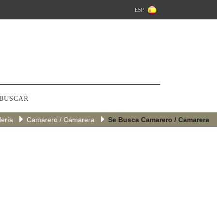
ESP
BUSCAR
lería
Camarero / Camarera
Se Busca Camarero / Camarera