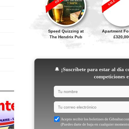
Speed Quizzing at
Apartment For
The Hendrix Pub
£320,00
🔔
¡Suscríbete para estar al día c
competiciones e
Acepto recibir los boletines de Gibraltar.co
(Puedes darte de baja en cualquier momento