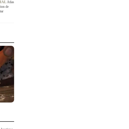
CIAL
Atlas
ion de
tar