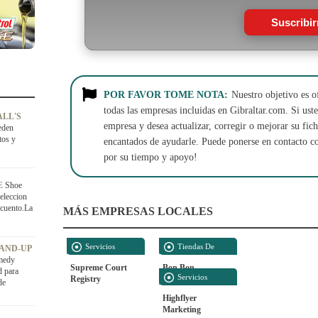
Suscribi
POR FAVOR TOME NOTA:
Nuestro objetivo es o
todas las empresas incluidas en Gibraltar.com. Si usted
ALL'S
empresa y desea actualizar, corregir o mejorar su fi
eden
tos y
encantados de ayudarle. Puede ponerse en contacto c
por su tiempo y apoyo!
E
Shoe
eleccion
scuento.La
MÁS EMPRESAS LOCALES
Servicios
Tiendas De
TAND-UP
medy
Públicos
Alimentación
Supreme Court
Bon Bon
d para
Servicios
Registry
de
Empresariales
Highflyer
Marketing