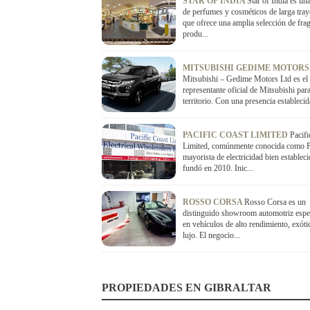
STAR OF INDIA
Star of India es un
de perfumes y cosméticos de larga tray
que ofrece una amplia selección de frag
produ...
MITSUBISHI GEDIME MOTORS
Mitsubishi – Gedime Motors Ltd es el
representante oficial de Mitsubishi para
territorio. Con una presencia establecid
PACIFIC COAST LIMITED
Pacifi
Limited, comúnmente conocida como 
mayorista de electricidad bien establec
fundó en 2010. Inic...
ROSSO CORSA
Rosso Corsa es un
distinguido showroom automotriz espe
en vehículos de alto rendimiento, exóti
lujo. El negocio...
PROPIEDADES EN GIBRALTAR