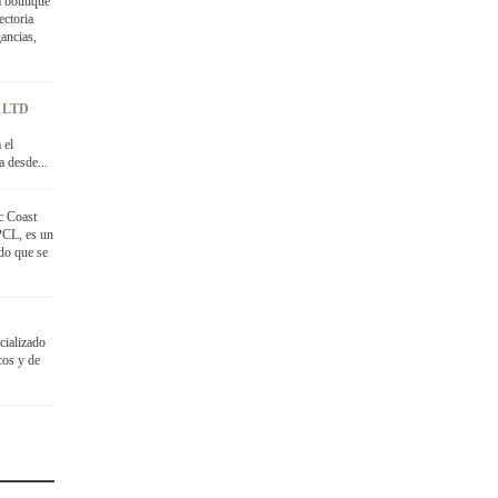
a boutique
ectoria
ancias,
 LTD
 el
a desde...
c Coast
PCL, es un
ido que se
cializado
cos y de