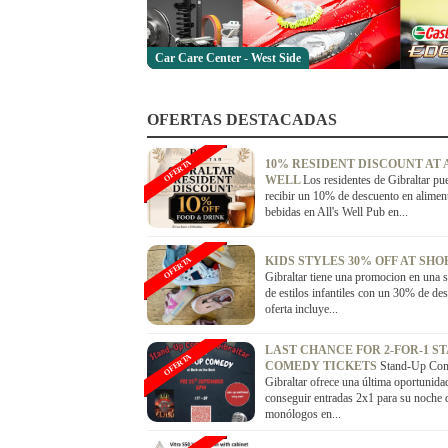
Car Care Center - West Side
OFERTAS DESTACADAS
10% RESIDENT DISCOUNT AT 
OFERTA
WELL
Los residentes de Gibraltar pu
recibir un 10% de descuento en alimen
bebidas en All's Well Pub en...
KIDS STYLES 30% OFF AT SHO
OFERTA
Gibraltar tiene una promocion en una s
de estilos infantiles con un 30% de de
oferta incluye...
LAST CHANCE FOR 2-FOR-1 S
OFERTA
COMEDY TICKETS
Stand-Up Co
Gibraltar ofrece una última oportunida
conseguir entradas 2x1 para su noche 
monólogos en...