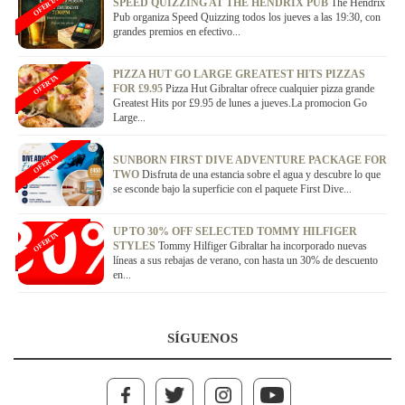
OFERTA
SPEED QUIZZING AT THE HENDRIX PUB
The Hendrix
Pub organiza Speed Quizzing todos los jueves a las 19:30, con
grandes premios en efectivo...
PIZZA HUT GO LARGE GREATEST HITS PIZZAS
OFERTA
FOR £9.95
Pizza Hut Gibraltar ofrece cualquier pizza grande
Greatest Hits por £9.95 de lunes a jueves.La promocion Go
Large...
OFERTA
SUNBORN FIRST DIVE ADVENTURE PACKAGE FOR
TWO
Disfruta de una estancia sobre el agua y descubre lo que
se esconde bajo la superficie con el paquete First Dive...
UP TO 30% OFF SELECTED TOMMY HILFIGER
OFERTA
STYLES
Tommy Hilfiger Gibraltar ha incorporado nuevas
líneas a sus rebajas de verano, con hasta un 30% de descuento
en...
SÍGUENOS