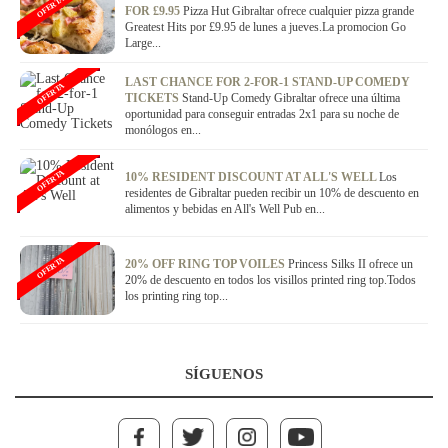
OFERTA
FOR £9.95
Pizza Hut Gibraltar ofrece cualquier pizza grande
Greatest Hits por £9.95 de lunes a jueves.La promocion Go
Large...
LAST CHANCE FOR 2-FOR-1 STAND-UP COMEDY
OFERTA
TICKETS
Stand-Up Comedy Gibraltar ofrece una última
oportunidad para conseguir entradas 2x1 para su noche de
monólogos en...
OFERTA
10% RESIDENT DISCOUNT AT ALL'S WELL
Los
residentes de Gibraltar pueden recibir un 10% de descuento en
alimentos y bebidas en All's Well Pub en...
OFERTA
20% OFF RING TOP VOILES
Princess Silks II ofrece un
20% de descuento en todos los visillos printed ring top.Todos
los printing ring top...
SÍGUENOS