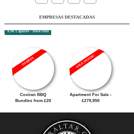
EMPRESAS DESTACADAS
A.M. Capurro - Town Area
SALE OFFER!
OFERTA
Coviran BBQ
Apartment For Sale -
Bundles from £20
£279,950