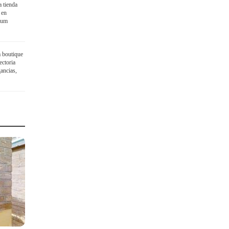
 tienda
 en
ium
a boutique
ectoria
ancias,