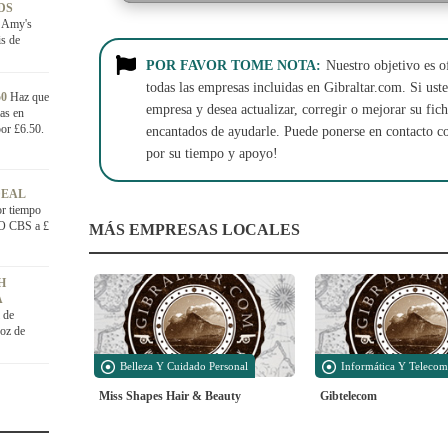
DS
e Amy's
is de
POR FAVOR TOME NOTA:
Nuestro objetivo es o
todas las empresas incluidas en Gibraltar.com. Si usted
50
Haz que
empresa y desea actualizar, corregir o mejorar su fi
las en
por £6.50.
encantados de ayudarle. Puede ponerse en contacto c
por su tiempo y apoyo!
DEAL
or tiempo
VO CBS a £
MÁS EMPRESAS LOCALES
H
A
 de
roz de
Belleza Y Cuidado Personal
Informática Y Telecom
Miss Shapes Hair & Beauty
Gibtelecom