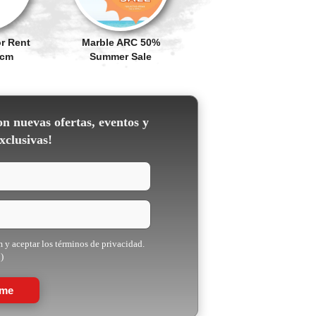
r Rent
Marble ARC 50%
Pcm
Summer Sale
on nuevas ofertas, eventos y
xclusivas!
m y aceptar los términos de privacidad.
)
rme