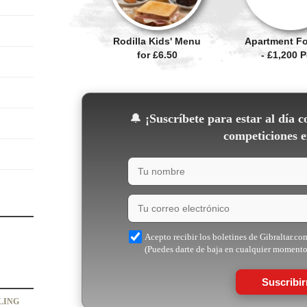
Rodilla Kids' Menu
Apartment Fo
for £6.50
- £1,200 
🔔
¡Suscríbete para estar al día c
competiciones e
Acepto recibir los boletines de Gibraltar.co
(Puedes darte de baja en cualquier momento
Suscribi
LING