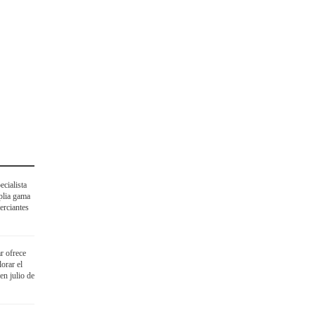
cialista
plia gama
erciantes
r ofrece
orar el
en julio de