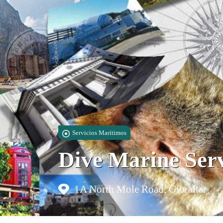
Servicios Marítimos
Dive Marine Serv
1A North Mole Road, Gibraltar