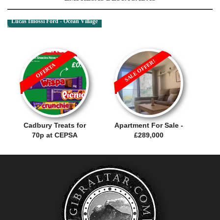
Lucas Imossi Ford - Ocean Village
SALE OFFER!
OFERTA
Cadbury Treats for
Apartment For Sale -
70p at CEPSA
£289,000