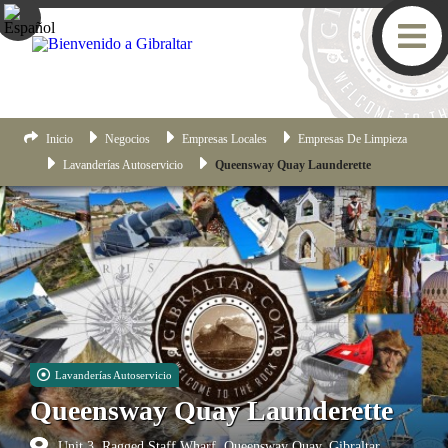
Inicio
Negocios
Empresas Locales
Empresas De Limpieza
Lavanderías Autoservicio
Queensway Quay Launderette
Lavanderías Autoservicio
Queensway Quay Launderette
Unit 3, Ragged Staff Wharf, Queensway Quay, Gibraltar