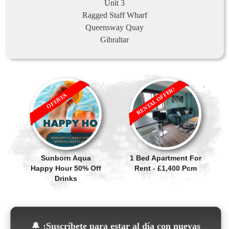
Unit 3
Ragged Staff Wharf
Queensway Quay
Gibraltar
RENTAL OFFER!
OFERTA
Sunborn Aqua
1 Bed Apartment For
Happy Hour 50% Off
Rent - £1,400 Pcm
Drinks
🔔
¡Suscríbete para estar al día con nuevas