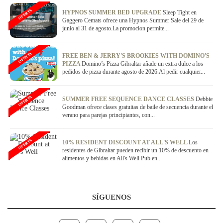
OFERTA
HYPNOS SUMMER BED UPGRADE
Sleep Tight en
Gaggero Cemats ofrece una Hypnos Summer Sale del 29 de
junio al 31 de agosto.La promocion permite...
OFERTA
FREE BEN & JERRY'S BROOKIES WITH DOMINO'S
PIZZA
Domino’s Pizza Gibraltar añade un extra dulce a los
pedidos de pizza durante agosto de 2026.Al pedir cualquier...
OFERTA
SUMMER FREE SEQUENCE DANCE CLASSES
Debbie
Goodman ofrece clases gratuitas de baile de secuencia durante el
verano para parejas principiantes, con...
OFERTA
10% RESIDENT DISCOUNT AT ALL'S WELL
Los
residentes de Gibraltar pueden recibir un 10% de descuento en
alimentos y bebidas en All's Well Pub en...
SÍGUENOS