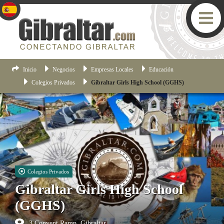
Inicio
Negocios
Empresas Locales
Educación
Colegios Privados
Gibraltar Girls High School (GGHS)
Colegios Privados
Gibraltar Girls High School
(GGHS)
3 Convent Ramp, Gibraltar