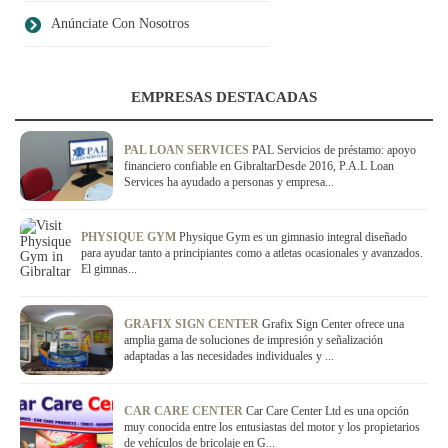
Anúnciate Con Nosotros
EMPRESAS DESTACADAS
PAL LOAN SERVICES
PAL Servicios de préstamo: apoyo
financiero confiable en GibraltarDesde 2016, P.A.L Loan
Services ha ayudado a personas y empresa...
PHYSIQUE GYM
Physique Gym es un gimnasio integral diseñado
para ayudar tanto a principiantes como a atletas ocasionales y avanzados.
El gimnas...
GRAFIX SIGN CENTER
Grafix Sign Center ofrece una
amplia gama de soluciones de impresión y señalización
adaptadas a las necesidades individuales y ...
CAR CARE CENTER
Car Care Center Ltd es una opción
muy conocida entre los entusiastas del motor y los propietarios
de vehículos de bricolaje en G...