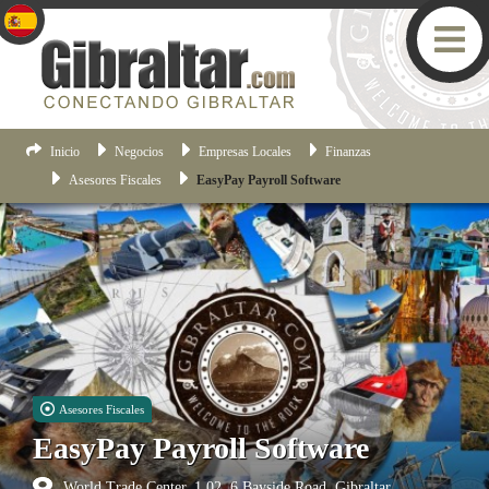
Inicio
Negocios
Empresas Locales
Finanzas
Asesores Fiscales
EasyPay Payroll Software
Asesores Fiscales
EasyPay Payroll Software
World Trade Center, 1.02, 6 Bayside Road, Gibraltar