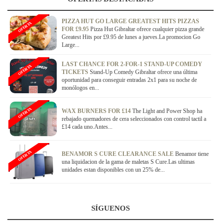
PIZZA HUT GO LARGE GREATEST HITS PIZZAS
OFERTA
FOR £9.95
Pizza Hut Gibraltar ofrece cualquier pizza grande
Greatest Hits por £9.95 de lunes a jueves.La promocion Go
Large...
LAST CHANCE FOR 2-FOR-1 STAND-UP COMEDY
OFERTA
TICKETS
Stand-Up Comedy Gibraltar ofrece una última
oportunidad para conseguir entradas 2x1 para su noche de
monólogos en...
OFERTA
WAX BURNERS FOR £14
The Light and Power Shop ha
rebajado quemadores de cera seleccionados con control tactil a
£14 cada uno.Antes...
OFERTA
BENAMOR S CURE CLEARANCE SALE
Benamor tiene
una liquidacion de la gama de maletas S Cure.Las ultimas
unidades estan disponibles con un 25% de...
SÍGUENOS