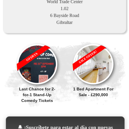
World Trade Center
1.02
6 Bayside Road
Gibraltar
SALE OFFER!
OFERTA
Last Chance for 2-
1 Bed Apartment For
for-1 Stand-Up
Sale - £290,000
Comedy Tickets
🔔
¡Suscríbete para estar al día con nuevas