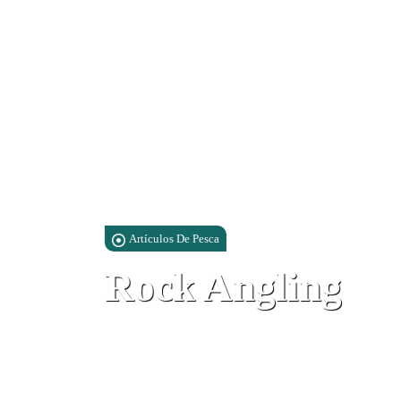
Artículos De Pesca
Rock Angling
6 Waterport Road, Yacht Terminal W