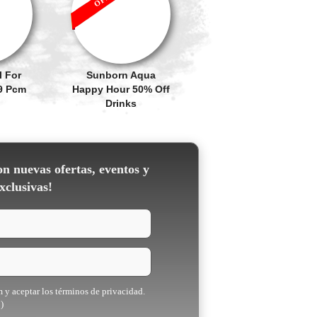
 For
Sunborn Aqua
19 Pcm
Happy Hour 50% Off
Drinks
on nuevas ofertas, eventos y
xclusivas!
m y aceptar los términos de privacidad.
)