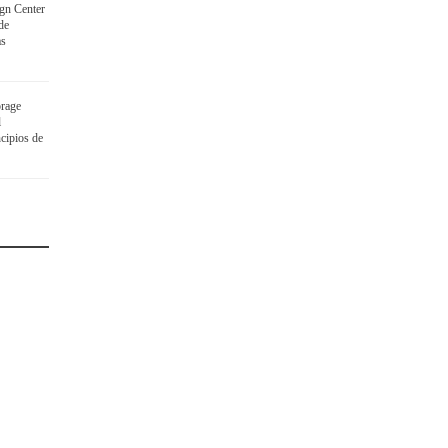
gn Center
de
as
rage
l
cipios de