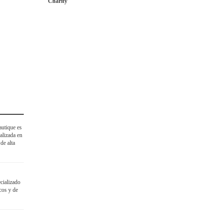
Charity
utique es
alizada en
de alta
cializado
cos y de