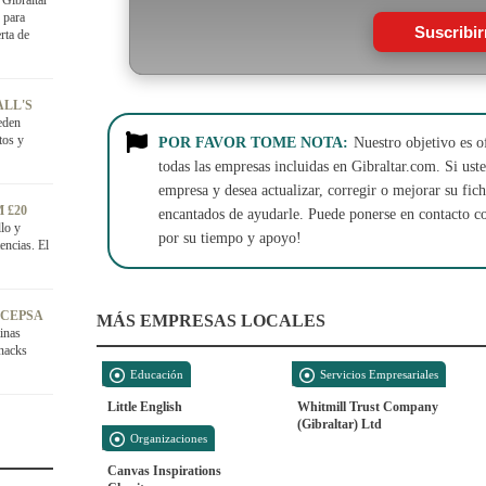
Gibraltar
 para
Suscribi
rta de
ALL'S
eden
tos y
POR FAVOR TOME NOTA:
Nuestro objetivo es o
todas las empresas incluidas en Gibraltar.com. Si usted
empresa y desea actualizar, corregir o mejorar su fi
 £20
encantados de ayudarle. Puede ponerse en contacto c
llo y
por su tiempo y apoyo!
encias. El
 CEPSA
MÁS EMPRESAS LOCALES
inas
snacks
Educación
Servicios Empresariales
Little English
Whitmill Trust Company
(Gibraltar) Ltd
Organizaciones
Canvas Inspirations