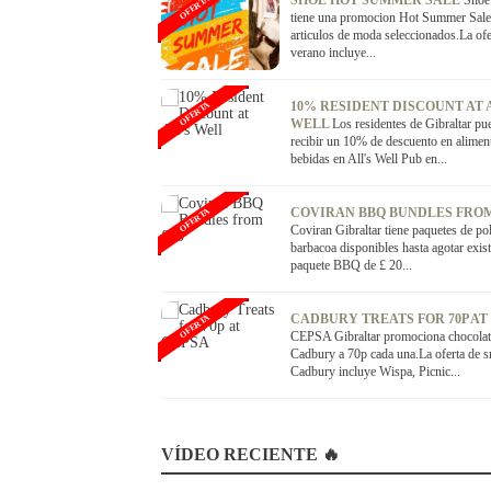
SHOE HOT SUMMER SALE
Shoe 
OFERTA
tiene una promocion Hot Summer Sale
articulos de moda seleccionados.La ofe
verano incluye...
10% RESIDENT DISCOUNT AT 
OFERTA
WELL
Los residentes de Gibraltar pu
recibir un 10% de descuento en alimen
bebidas en All's Well Pub en...
COVIRAN BBQ BUNDLES FROM
OFERTA
Coviran Gibraltar tiene paquetes de po
barbacoa disponibles hasta agotar exist
paquete BBQ de £ 20...
CADBURY TREATS FOR 70P AT
OFERTA
CEPSA Gibraltar promociona chocolat
Cadbury a 70p cada una.La oferta de 
Cadbury incluye Wispa, Picnic...
VÍDEO RECIENTE 🔥