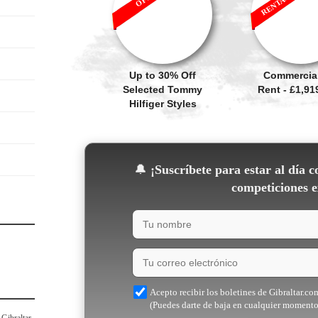
Up to 30% Off
Commercial
Selected Tommy
Rent - £1,9
Hilfiger Styles
🔔
¡Suscríbete para estar al día c
competiciones e
Acepto recibir los boletines de Gibraltar.co
(Puedes darte de baja en cualquier momento