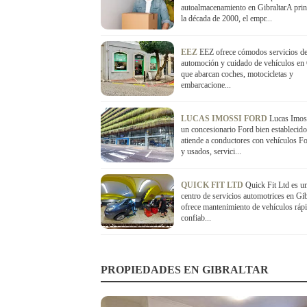
autoalmacenamiento en GibraltarA prin
la década de 2000, el empr...
EEZ
EEZ ofrece cómodos servicios d
automoción y cuidado de vehículos en G
que abarcan coches, motocicletas y
embarcacione...
LUCAS IMOSSI FORD
Lucas Imos
un concesionario Ford bien establecid
atiende a conductores con vehículos F
y usados, servici...
QUICK FIT LTD
Quick Fit Ltd es u
centro de servicios automotrices en Gib
ofrece mantenimiento de vehículos ráp
confiab...
PROPIEDADES EN GIBRALTAR