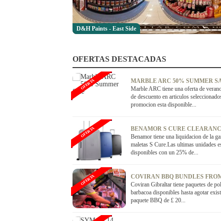
D&H Paints - East Side
OFERTAS DESTACADAS
MARBLE ARC 50% SUMMER S
OFERTA
Marble ARC tiene una oferta de vera
de descuento en articulos seleccionado
promocion esta disponible...
BENAMOR S CURE CLEARANC
OFERTA
Benamor tiene una liquidacion de la g
maletas S Cure.Las ultimas unidades e
disponibles con un 25% de...
COVIRAN BBQ BUNDLES FROM
OFERTA
Coviran Gibraltar tiene paquetes de po
barbacoa disponibles hasta agotar exist
paquete BBQ de £ 20...