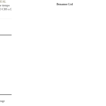
DEAL
Benamor Ltd
or tiempo
VO CBS a £
rage