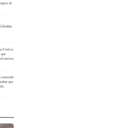
cipios de
e
ibraltar,
si Ford es
o que
ord nuevos
n conocido
raltar que
ido,