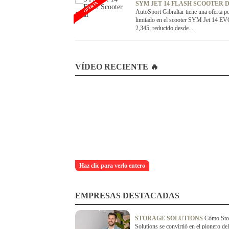
SYM JET 14 FLASH SCOOTER 
OFERTA
AutoSport Gibraltar tiene una oferta p
limitado en el scooter SYM Jet 14 E
2,345, reducido desde...
VÍDEO RECIENTE 🔥
Haz clic para verlo entero
EMPRESAS DESTACADAS
STORAGE SOLUTIONS
Cómo Sto
Solutions se convirtió en el pionero del