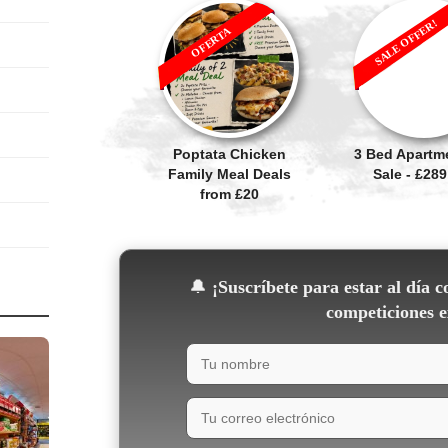
SALE OFFER!
OFERTA
Poptata Chicken
3 Bed Apartm
Family Meal Deals
Sale - £289
from £20
🔔
¡Suscríbete para estar al día c
competiciones e