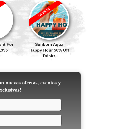
OFERTA
ent For
Sunborn Aqua
,995
Happy Hour 50% Off
Drinks
on nuevas ofertas, eventos y
xclusivas!