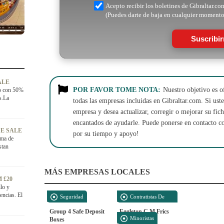
Acepto recibir los boletines de Gibraltar.co
(Puedes darte de baja en cualquier momento
Suscribi
ALE
POR FAVOR TOME NOTA:
Nuestro objetivo es o
no con 50%
s.La
todas las empresas incluidas en Gibraltar.com. Si usted
empresa y desea actualizar, corregir o mejorar su fi
encantados de ayudarle. Puede ponerse en contacto c
E SALE
por su tiempo y apoyo!
ama de
stan
MÁS EMPRESAS LOCALES
 £20
llo y
encias. El
Seguridad
Contratistas De
Construcción
Group 4 Safe Deposit
Eggleton C M Frics
Minoristas
Boxes