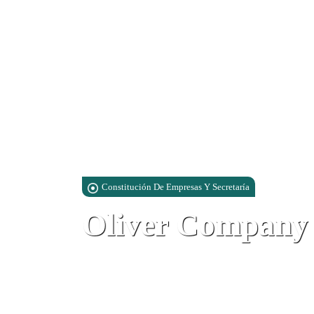
Constitución De Empresas Y Secretaría
Oliver Company
Suite 3, Water Gardens, Block 4, W