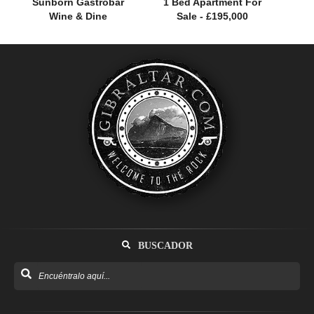
Sunborn Gastrobar
1 Bed Apartment For
Wine & Dine
Sale - £195,000
BUSCADOR