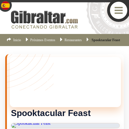
Inicio
Próximos Eventos
Restaurantes
Spooktacular Feast
¡TE LO PERDISTE!
Este evento ya no esta vigente, pero hay muchas mas
cosas pasando en Gibraltar.
Haz clic aqui
para ver los
eventos mas recientes de Gibraltar.
Spooktacular Feast