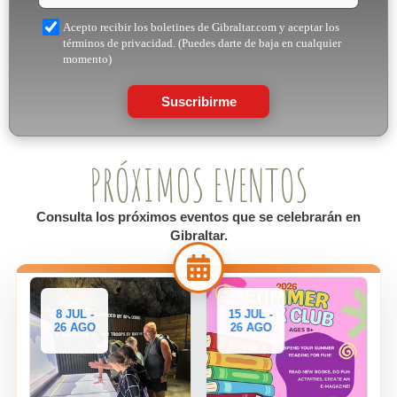
Acepto recibir los boletines de Gibraltar.com y aceptar los
términos de privacidad. (Puedes darte de baja en cualquier
momento)
Suscribirme
PRÓXIMOS EVENTOS
Consulta los próximos eventos que se celebrarán en
Gibraltar.
8 JUL -
15 JUL -
26 AGO
26 AGO