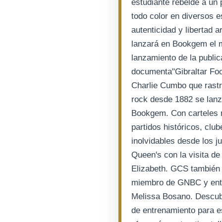
estudiante rebelde a un
todo color en diversos e
autenticidad y libertad ar
lanzará en Bookgem el m
lanzamiento de la public
documenta"Gibraltar Fo
Charlie Cumbo que rastreó
rock desde 1882 se lanz
Bookgem. Con carteles 
partidos históricos, cl
inolvidables desde los j
Queen's con la visita d
Elizabeth. GCS también 
miembro de GNBC y entr
Melissa Bosano. Descubra
de entrenamiento para es