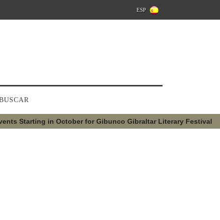
ESP
BUSCAR
ents Starting in October for Gibunco Gibraltar Literary Festival