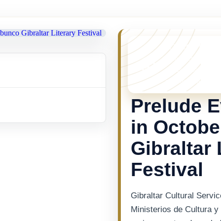
¡TE LO PERDI
Este evento ya no
cosas pasando en 
eventos mas recien
Prelude E
in Octobe
Gibraltar 
Festival
Gibraltar Cultural Serv
Ministerios de Cultura 