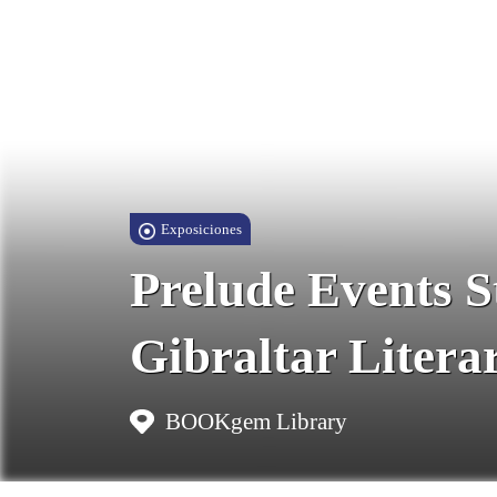
Exposiciones
Prelude Events S
Gibraltar Literar
BOOKgem Library