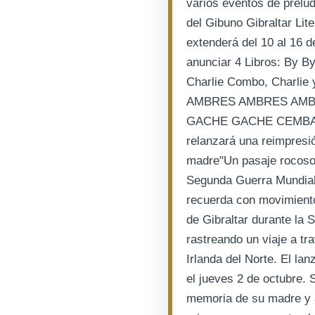
varios eventos de prelu
del Gibuno Gibraltar Lit
extenderá del 10 al 16
anunciar 4 Libros: By B
Charlie Combo, Charl
AMBRES AMBRES AMB
GACHE GACHE CEMBAR Av
relanzará una reimpresió
madre"Un pasaje rocoso a
Segunda Guerra Mundial"
recuerda con movimiento
de Gibraltar durante la
rastreando un viaje a t
Irlanda del Norte. El l
el jueves 2 de octubre. S
memoria de su madre y 