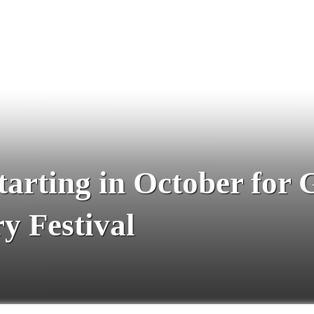
tarting in October for
y Festival