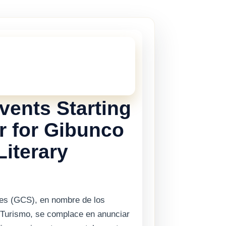
STE!
 esta vigente, pero hay muchas mas
Gibraltar.
Haz clic aqui
para ver los
tes de Gibraltar.
vents Starting
r for Gibunco
Literary
ices (GCS), en nombre de los
y Turismo, se complace en anunciar