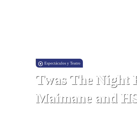
Espectáculos y Teatro
Twas The Night B
Maimane and HS
John Mackintosh Hall