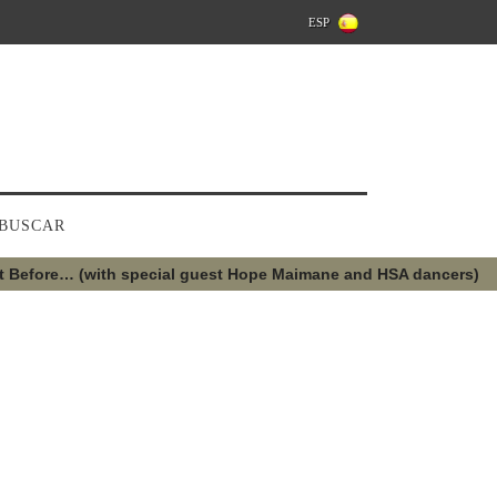
ESP
BUSCAR
t Before… (with special guest Hope Maimane and HSA dancers)