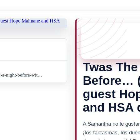
¡TE LO PERDI
Este evento ya no
cosas pasando en 
eventos mas recien
Twas The
www.buytickets.gi/events/twas-a-night-before-with-special-guest-hope-maimane-and-hsa-dancers-1103?_gl=1*180aevm*_up*MQ..*_ga*MTY4MTYxMTg4NC4xNzU4MjkxMjk4*_ga_8LCG62RB03*czE3NTgyOTEyOTckbzEkZzEkdDE3NTgyOTEyOTkkajU4JGwwJGgw
Before… (
guest Ho
and HSA 
A Samantha no le gusta
¡los fantasmas, los due