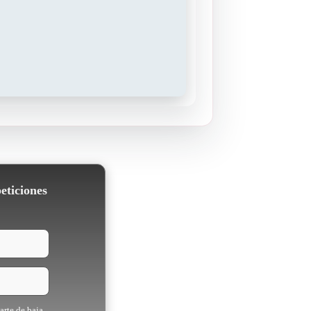
eticiones
arte de baja