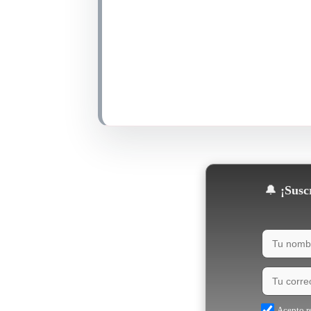
🔔
¡Suscr
Acepto re