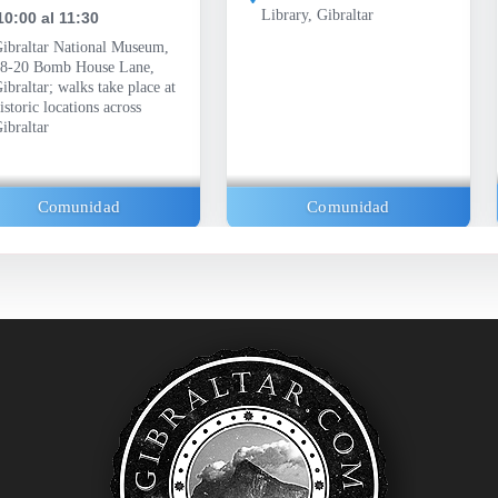
Library, Gibraltar
10:00 al 11:30
ibraltar National Museum,
8-20 Bomb House Lane,
ibraltar; walks take place at
istoric locations across
ibraltar
Comunidad
Comunidad