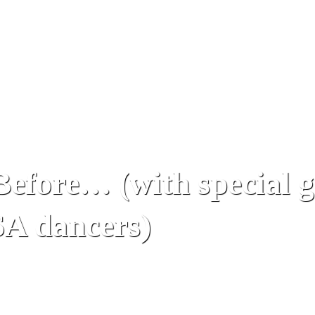
efore… (with special 
A dancers)