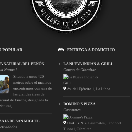
S POPULAR
ENTREGA A DOMICILIO
A NATURAL DEL PEÑÓN
LA NUEVA INDIAN & GRILL
va Natural
Campo de Gibraltar
Situado a unos 420
metros sobre el mar, nos
encontramos con una de
Av. del Ejército 1, La Línea
las grandes áreas de
natural de Europa, designada la
DOMINO'S PIZZA
atural, ...
Casemates
BAJA DE SAN MIGUEL
Unit 1Y & Z Casemates, Landport
Actividades
Tunnel, Gibraltar