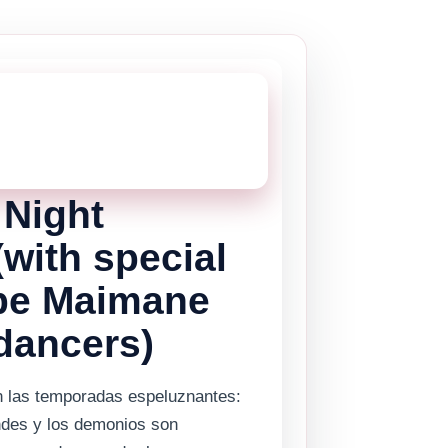
STE!
 esta vigente, pero hay muchas mas
Gibraltar.
Haz clic aqui
para ver los
tes de Gibraltar.
 Night
with special
pe Maimane
dancers)
n las temporadas espeluznantes:
ndes y los demonios son