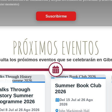
uier momento)
Suscribirme
PRÓXIMOS EVENTOS
ulta los próximos eventos que se celebrarán en Gibra
Summer Book Club
 JUL -
15 JUL -
lks Through
6 AGO
26 AGO
2026
story Summer
Del 15 Jul al 26 Ago
rogramme 2026
2026
Del 8 Jul al 26 Ago 2026
John Mackintosh Hall