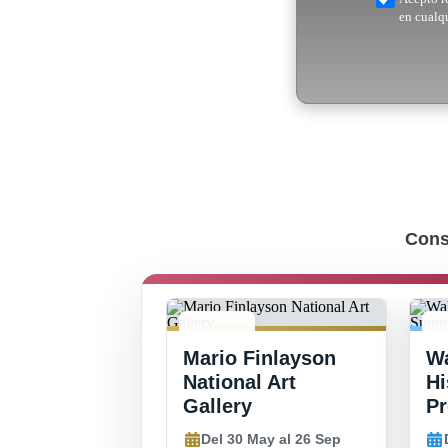
en cualq
Cons
30 MAY -
8
Mario Finlayson
Wa
26 SEP
2
National Art
Hi
Gallery
P
Del 30 May al 26 Sep