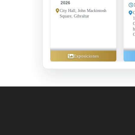
2026
City Hall, John Mackintosh
G
Square, Gibraltar
1
G
h
G
Exposiciones