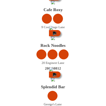
City
Centre
Cafe Roxy
9 Cooperage Lane
City
Centre
Rock Noodles
20 Engineer Lane
200 60812
City
Centre
Splendid Bar
George's Lane