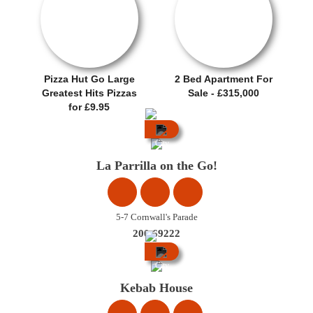
SALE OFFER!
OFERTA
Pizza Hut Go Large
2 Bed Apartment For
Greatest Hits Pizzas
Sale - £315,000
for £9.95
City
Centre
La Parrilla on the Go!
5-7 Cornwall's Parade
200 69222
City
Centre
Kebab House