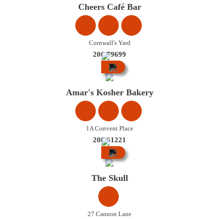
Cheers Café Bar
Cornwall's Yard
200 79699
City
Centre
Amar's Kosher Bakery
1A Convent Place
200 61221
City
Centre
The Skull
27 Cannon Lane