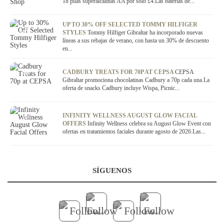
18 pilas superalcalinas AA por sólo £4.Las baterías de...
UP TO 30% OFF SELECTED TOMMY HILFIGER
OFERTA
STYLES
Tommy Hilfiger Gibraltar ha incorporado nuevas
líneas a sus rebajas de verano, con hasta un 30% de descuento
en...
OFERTA
CADBURY TREATS FOR 70P AT CEPSA
CEPSA
Gibraltar promociona chocolatinas Cadbury a 70p cada una.La
oferta de snacks Cadbury incluye Wispa, Picnic...
OFERTA
INFINITY WELLNESS AUGUST GLOW FACIAL
OFFERS
Infinity Wellness celebra su August Glow Event con
ofertas en tratamientos faciales durante agosto de 2026.Las...
SÍGUENOS