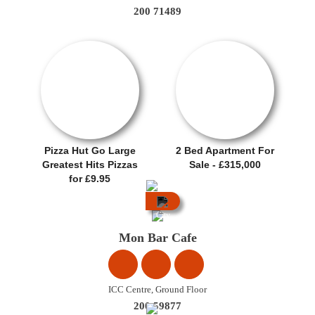
200 71489
SALE OFFER!
OFERTA
Pizza Hut Go Large
2 Bed Apartment For
Greatest Hits Pizzas
Sale - £315,000
for £9.95
City
Centre
Mon Bar Cafe
ICC Centre, Ground Floor
200 59877