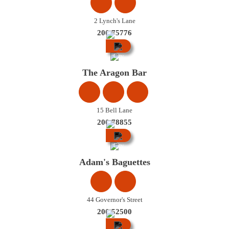
2 Lynch's Lane
200 75776
City
Centre
The Aragon Bar
15 Bell Lane
200 78855
City
Centre
Adam's Baguettes
44 Governor's Street
200 52500