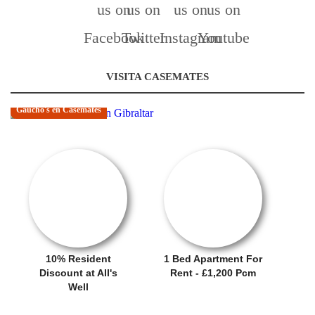
VISITA CASEMATES
Gaucho's en Casemates
RENTAL OFFER!
OFERTA
10% Resident
1 Bed Apartment For
Discount at All's
Rent - £1,200 Pcm
Well