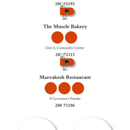
200 43195
City
Centre
The Muscle Bakery
Unit 6, Cornwalls Centre
200 72115
City
Centre
Marrakesh Restaurant
9 Governor's Parade
200 75196