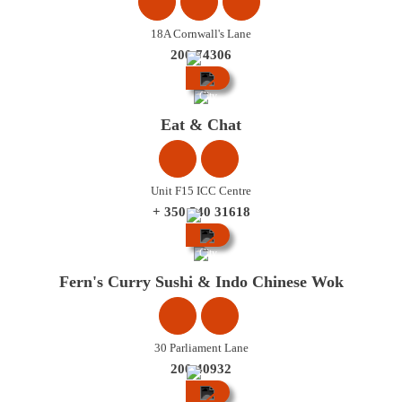
18A Cornwall's Lane
200 74306
City
Centre
Eat & Chat
Unit F15 ICC Centre
+ 350 540 31618
City
Centre
Fern's Curry Sushi & Indo Chinese Wok
30 Parliament Lane
200 40932