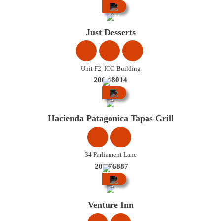
City
Centre
Just Desserts
Unit F2, ICC Building
200 48014
City
Centre
Hacienda Patagonica Tapas Grill
34 Parliament Lane
200 76887
City
Centre
Venture Inn