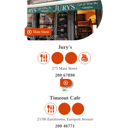
Main Street
Jury's
275 Main Street
200 67898
West
Side
Timeout Cafe
21/06 Eurotowers, Europort Avenue
200 46771