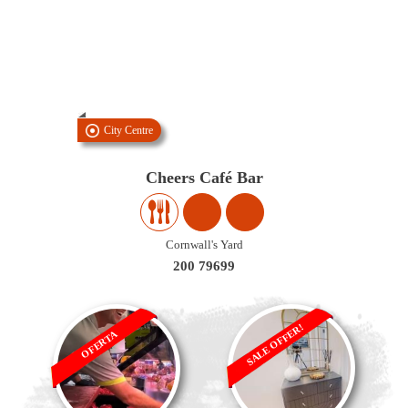
City Centre
Cheers Café Bar
Cornwall's Yard
200 79699
SALE OFFER!
OFERTA