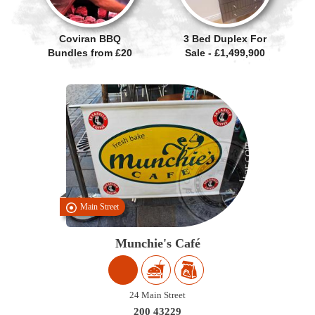
Coviran BBQ
3 Bed Duplex For
Bundles from £20
Sale - £1,499,900
Main Street
Munchie's Café
24 Main Street
200 43229