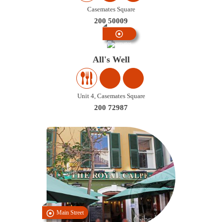
Casemates Square
200 50009
Casemates
All's Well
Unit 4, Casemates Square
200 72987
Main Street