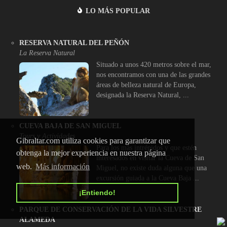
LO MÁS POPULAR
RESERVA NATURAL DEL PEÑÓN
La Reserva Natural
Situado a unos 420 metros sobre el mar,
nos encontramos con una de las grandes
áreas de belleza natural de Europa,
designada la Reserva Natural, ...
CUEVA BAJA DE SAN MIGUEL
Tours y Actividades
Gibraltar.com utiliza cookies para garantizar que
Para los más intrépidos y que estén
obtenga la mejor experiencia en nuestra página
interesados en visitar la Cueva de San
web.
Más información
Miguel, no existe duda alguna que una
excursión guiada a la Cueva Baja ...
¡Entiendo!
PARQUE DE CONSERVACIÓN DE LA VIDA SILVESTRE
ALAMEDA