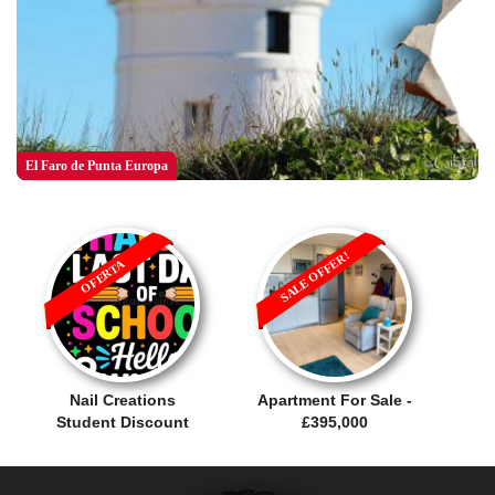
El Faro de Punta Europa
Parque de Conservación de la Vida Silve...
SALE OFFER!
OFERTA
Nail Creations
Apartment For Sale -
Student Discount
£395,000