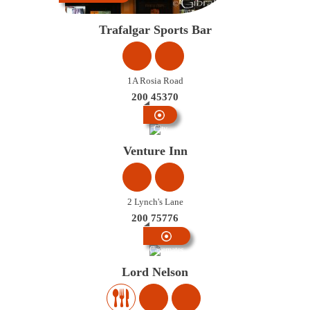
Trafalgar Sports Bar
1A Rosia Road
200 45370
City
Centre
Venture Inn
2 Lynch's Lane
200 75776
Casemates
Lord Nelson