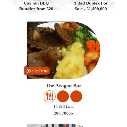
Coviran BBQ
3 Bed Duplex For
Bundles from £20
Sale - £1,499,900
City Centre
The Aragon Bar
15 Bell Lane
200 78855