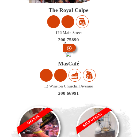
The Royal Calpe
176 Main Street
200 75890
West
Side
MasCafé
12 Winston Churchill Avenue
200 66991
SALE OFFER!
OFERTA