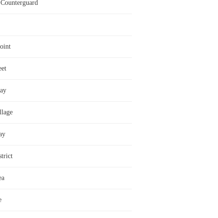
Counterguard
oint
eet
ay
llage
ay
trict
ea
e