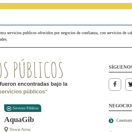
tra servicios publicos ofrecidos por negocios de confianza, con servicios de c
ades.
OS PÚBLICOS
SÍGUENO
fueron encontradas bajo la
servicios públicos"
NEGOCIO
Servicios Públicos
AquaGib
Casemate
Town Area