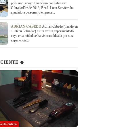
préstamo: apoyo financiero confiable en
GibraltarDesde 2016, P.A.L Loan Services ha
ayudado a personas y empresa...
ADRIAN CABEDO
Adrián Cabedo (nacido en
1956 en Gibraltar) es un artista experimentado
cuya creatividad se ha visto moldeada por sus
experiencia...
CIENTE 🔥
verlo entero