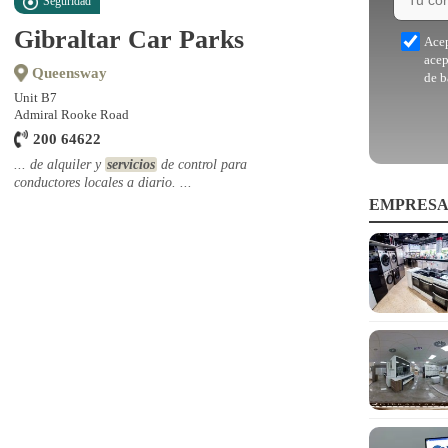
Seguridad
Gibraltar Car Parks
Acep
acep
Queensway
de b
Unit B7
Admiral Rooke Road
200 64622
... de alquiler y
servicios
de control para
conductores locales a diario. ...
EMPRESA