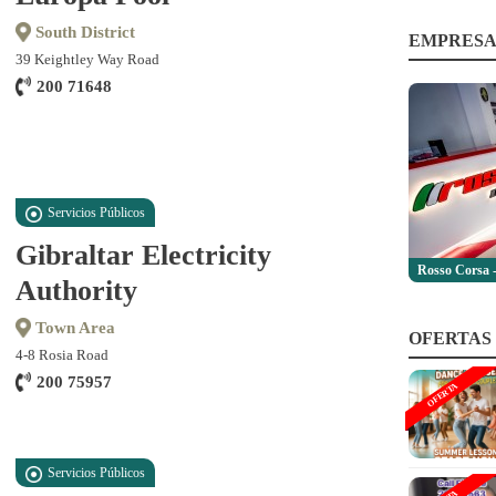
South District
EMPRESA
39 Keightley Way Road
200 71648
Servicios Públicos
Gibraltar Electricity
Rosso Corsa -
Authority
Town Area
OFERTAS
4-8 Rosia Road
200 75957
OFERTA
Servicios Públicos