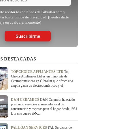
to recibir los boletines de Gibraltar.com y
tar los términos de privacidad. (Puedes darte
aja en cualquier momento)
Suscribirme
S DESTACADAS
TOP CHOICE APPLIANCES LTD
Top
Choice Appliances Ltd es un minorista de
electrodomésticos en Gibraltar que ofrece una
amplia gama de electrodomésticos y el...
D&H CERAMICS
D&H Ceramics ha estado
prestando servicios al mercado local de
construcción y mejoras para el hogar desde 1981.
Durante cuatro d�...
PAL LOAN SERVICES
PAL Servicios de