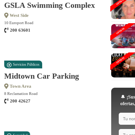
OFERTA
GSLA Swimming Complex
West Side
10 Europort Road
OFERTA
200 63601
OFERTA
Servicios Públicos
Midtown Car Parking
Town Area
8 Reclamation Road
🔔
¡Sus
200 42627
ofertas