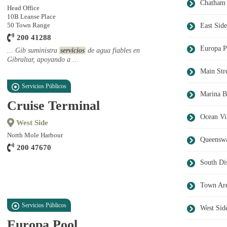
Chatham 
Head Office
10B Leanse Place
50 Town Range
East Side
200 41288
Europa P
... Gib suministra
servicios
de agua fiables en
Gibraltar, apoyando a ...
Main Str
Servicios Públicos
Marina B
Cruise Terminal
Ocean Vi
West Side
North Mole Harbour
Queensw
200 47670
South Dis
Town Ar
Servicios Públicos
West Sid
Europa Pool