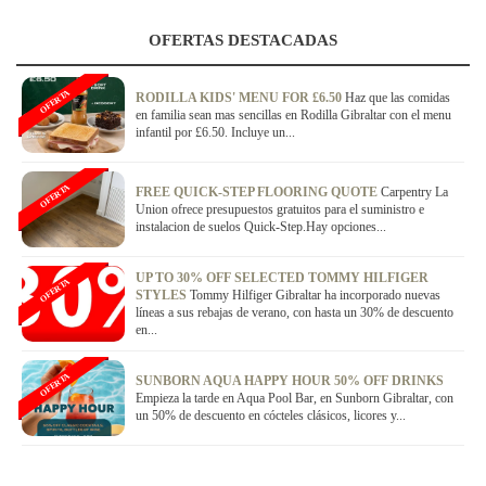
OFERTAS DESTACADAS
OFERTA
RODILLA KIDS' MENU FOR £6.50
Haz que las comidas
en familia sean mas sencillas en Rodilla Gibraltar con el menu
infantil por £6.50. Incluye un...
OFERTA
FREE QUICK-STEP FLOORING QUOTE
Carpentry La
Union ofrece presupuestos gratuitos para el suministro e
instalacion de suelos Quick-Step.Hay opciones...
UP TO 30% OFF SELECTED TOMMY HILFIGER
OFERTA
STYLES
Tommy Hilfiger Gibraltar ha incorporado nuevas
líneas a sus rebajas de verano, con hasta un 30% de descuento
en...
OFERTA
SUNBORN AQUA HAPPY HOUR 50% OFF DRINKS
Empieza la tarde en Aqua Pool Bar, en Sunborn Gibraltar, con
un 50% de descuento en cócteles clásicos, licores y...