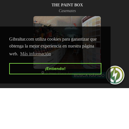
THE PAINT BOX
Casemates
Gibraltar.com utiliza cookies para garantizar que
obtenga la mejor experiencia en nuestra página
web.
Más información
¡Entiendo!
3 West Place Arms, Gibraltar
INICIO
CONTACTO
POLÍTICA DE PRIVACIDAD
ANÚNCIATE
Copyright © 2026 Gibraltar.com
Todos los derechos reservados