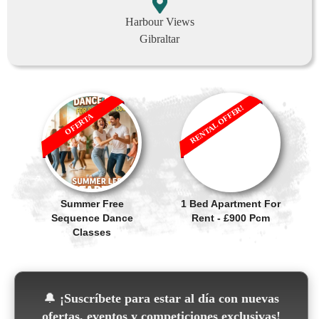
Harbour Views
Gibraltar
RENTAL OFFER!
OFERTA
Summer Free
1 Bed Apartment For
Sequence Dance
Rent - £900 Pcm
Classes
🔔
¡Suscríbete para estar al día con nuevas
ofertas, eventos y competiciones exclusivas!