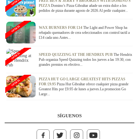
OFERTA
FREE BEN & JERRY'S BROOKIES WITH DOMINO'S
PIZZA
Domino’s Pizza Gibraltar añade un extra dulce a los
pedidos de pizza durante agosto de 2026.Al pedir cualquier...
OFERTA
WAX BURNERS FOR £14
The Light and Power Shop ha
rebajado quemadores de cera seleccionados con control tactil a
£14 cada uno.Antes...
OFERTA
SPEED QUIZZING AT THE HENDRIX PUB
The Hendrix
Pub organiza Speed Quizzing todos los jueves a las 19:30, con
grandes premios en efectivo...
PIZZA HUT GO LARGE GREATEST HITS PIZZAS
OFERTA
FOR £9.95
Pizza Hut Gibraltar ofrece cualquier pizza grande
Greatest Hits por £9.95 de lunes a jueves.La promocion Go
Large...
SÍGUENOS