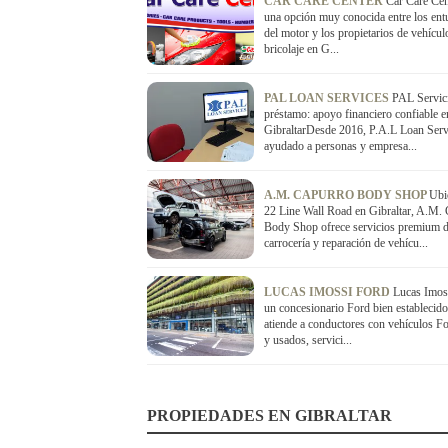
CAR CARE CENTER
Car Care Cen
una opción muy conocida entre los entu
del motor y los propietarios de vehícul
bricolaje en G...
PAL LOAN SERVICES
PAL Servic
préstamo: apoyo financiero confiable e
GibraltarDesde 2016, P.A.L Loan Serv
ayudado a personas y empresa...
A.M. CAPURRO BODY SHOP
Ubi
22 Line Wall Road en Gibraltar, A.M.
Body Shop ofrece servicios premium 
carrocería y reparación de vehícu...
LUCAS IMOSSI FORD
Lucas Imos
un concesionario Ford bien establecid
atiende a conductores con vehículos F
y usados, servici...
PROPIEDADES EN GIBRALTAR