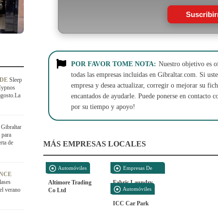
Suscribi
POR FAVOR TOME NOTA:
Nuestro objetivo es o
todas las empresas incluidas en Gibraltar.com. Si usted
ADE
Sleep
empresa y desea actualizar, corregir o mejorar su fi
Hypnos
agosto.La
encantados de ayudarle. Puede ponerse en contacto c
por su tiempo y apoyo!
Gibraltar
 para
rta de
MÁS EMPRESAS LOCALES
Automóviles
Empresas De
ANCE
Limpieza
lases
Altimore Trading
Fabric Laundry
Automóviles
 el verano
Co Ltd
ICC Car Park