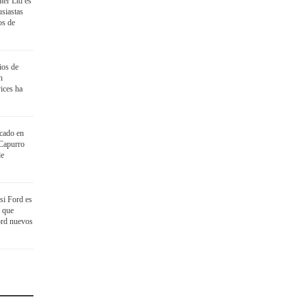
ter Ltd es
siastas
os de
ios de
n
ices ha
cado en
 Capurro
de
si Ford es
o que
ord nuevos