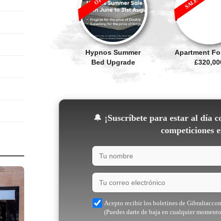
Hypnos Summer
Apartment For
Bed Upgrade
£320,00
🔔
¡Suscríbete para estar al día c
competiciones e
Acepto recibir los boletines de Gibraltar.co
(Puedes darte de baja en cualquier momento