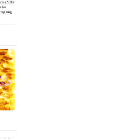
cess Silks
s los
ting ring