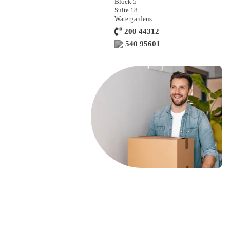
Block 5
Suite 18
Watergardens
200 44312
540 95601