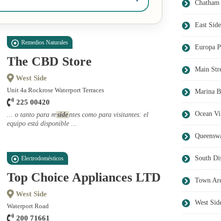
Chatham 
East Side
Remedios Naturales
Europa P
The CBD Store
Main Str
West Side
Unit 4a Rockrose Waterport Terraces
Marina B
225 00420
Ocean Vi
... o tanto para re
side
ntes como para visitantes: el
equipo está disponible ...
Queensw
South Dis
Electrodomésticos
Top Choice Appliances LTD
Town Ar
West Side
West Sid
Waterport Road
200 71661