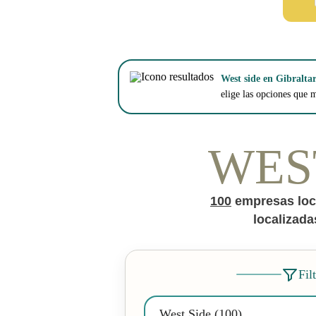
West side en Gibraltar
elige las opciones que m
WES
100
empresas loc
localizada
Fil
West Side (100)