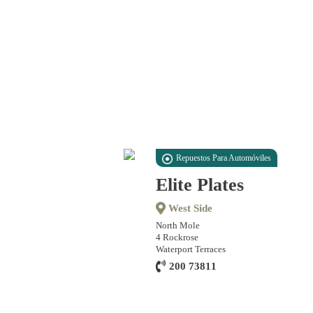
Repuestos Para Automóviles
Elite Plates
West Side
North Mole
4 Rockrose
Waterport Terraces
200 73811