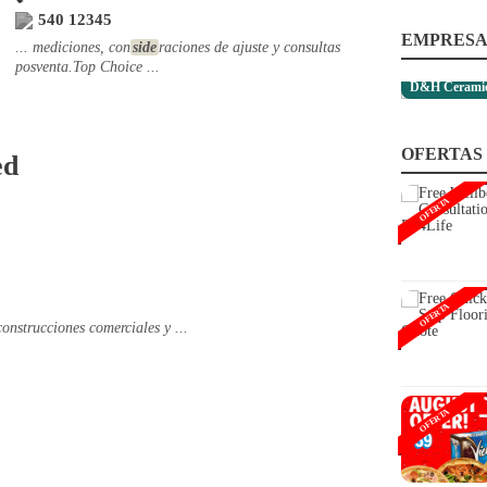
540 12345
EMPRESA
... mediciones, con
side
raciones de ajuste y consultas
posventa.Top Choice ...
D&H Ceramics
OFERTAS
ed
OFERTA
OFERTA
construcciones comerciales y ...
OFERTA