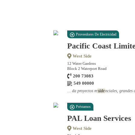
Proveedores De Electricidad
Pacific Coast Limit
West Side
12 Water Gardens
Block 2 Waterport Road
200 73083
549 00000
... da proyectos re
side
nciales, grandes 
Préstamos
PAL Loan Services
West Side