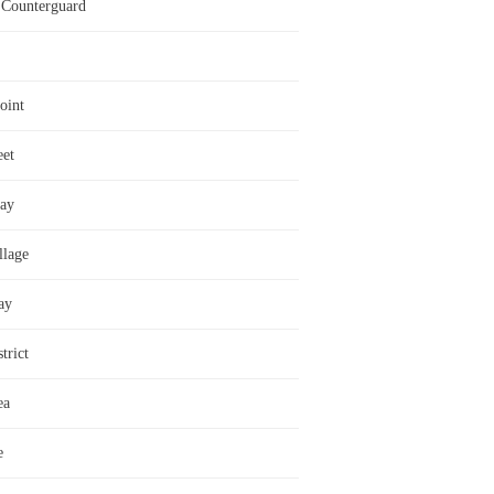
Counterguard
oint
eet
ay
llage
ay
trict
ea
e