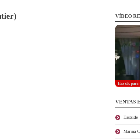
tier)
VÍDEO RE
Haz clic para 
VENTAS 
Eastside
Marina C