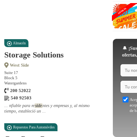
OFERTA
Almacén
🔔
¡Sus
Storage Solutions
ofertas
West Side
Suite 17
Block 5
Watergardens
200 52022
540 92503
Acep
acep
... nfiable para re
side
ntes y empresas y, al mismo
de b
tiempo, estableció un ...
Repuestos Para Automóviles