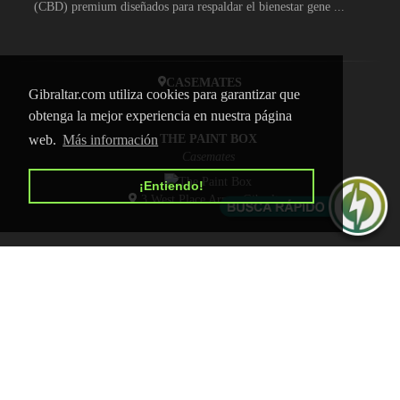
(CBD) premium diseñados para respaldar el bienestar gene ...
CASEMATES
Gibraltar.com utiliza cookies para garantizar que
obtenga la mejor experiencia en nuestra página
web.
Más información
THE PAINT BOX
Casemates
¡Entiendo!
3 West Place Arms, Gibraltar
INICIO
CONTACTO
POLÍTICA DE PRIVACIDAD
ANÚNCIATE
Copyright © 2026 Gibraltar.com
Todos los derechos reservados