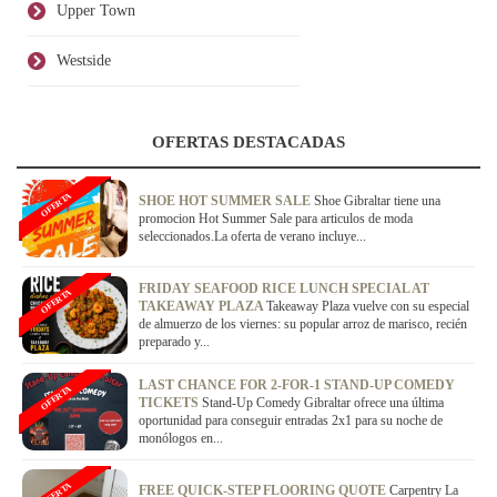
Upper Town
Westside
OFERTAS DESTACADAS
OFERTA
SHOE HOT SUMMER SALE
Shoe Gibraltar tiene una
promocion Hot Summer Sale para articulos de moda
seleccionados.La oferta de verano incluye...
FRIDAY SEAFOOD RICE LUNCH SPECIAL AT
OFERTA
TAKEAWAY PLAZA
Takeaway Plaza vuelve con su especial
de almuerzo de los viernes: su popular arroz de marisco, recién
preparado y...
LAST CHANCE FOR 2-FOR-1 STAND-UP COMEDY
OFERTA
TICKETS
Stand-Up Comedy Gibraltar ofrece una última
oportunidad para conseguir entradas 2x1 para su noche de
monólogos en...
OFERTA
FREE QUICK-STEP FLOORING QUOTE
Carpentry La