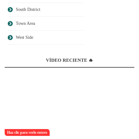
South District
Town Area
West Side
VÍDEO RECIENTE 🔥
Haz clic para verlo entero