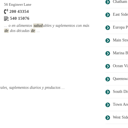
Chatham 
56 Engineer Lane
200 43354
East Side
540 15076
... o en alimentos
salud
ables y suplementos con más
Europa P
de
dos décadas
de
...
Main Str
Marina B
Ocean Vi
Queensw
ales, suplementos diarios y productos ...
South Dis
Town Ar
West Sid