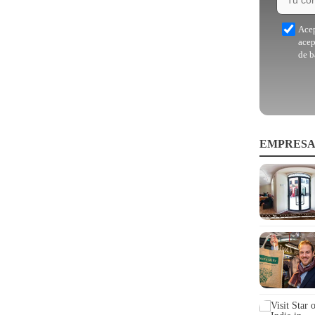
Acep
acep
de b
EMPRESA