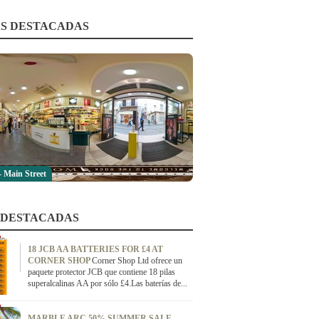
S DESTACADAS
- Main Street
 DESTACADAS
18 JCB AA BATTERIES FOR £4 AT
CORNER SHOP
Corner Shop Ltd ofrece un
paquete protector JCB que contiene 18 pilas
superalcalinas AA por sólo £4.Las baterías de...
MARBLE ARC 50% SUMMER SALE