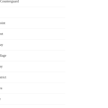
Counterguard
oint
eet
ay
llage
ay
trict
ea
e