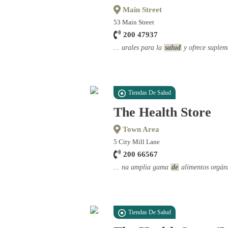
Main Street
53 Main Street
200 47937
... urales para la
salud
y ofrece suplem
Tiendas De Salud
The Health Store
Town Area
5 City Mill Lane
200 66567
... na amplia gama
de
alimentos orgáni
Tiendas De Salud