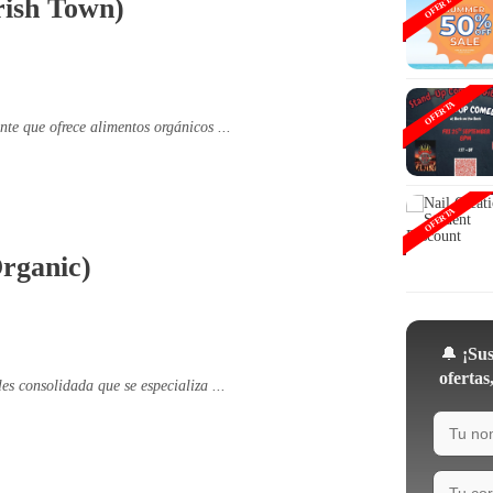
OFERTA
rish Town)
OFERTA
nte que ofrece alimentos orgánicos ...
OFERTA
Organic)
🔔
¡Sus
ofertas
les consolidada que se especializa ...