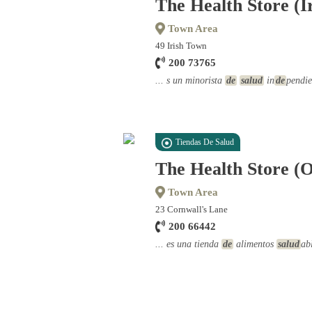
The Health Store (I
Town Area
49 Irish Town
200 73765
... s un minorista
de
salud
in
de
pendie
Tiendas De Salud
The Health Store (
Town Area
23 Cornwall's Lane
200 66442
... es una tienda
de
alimentos
salud
ab