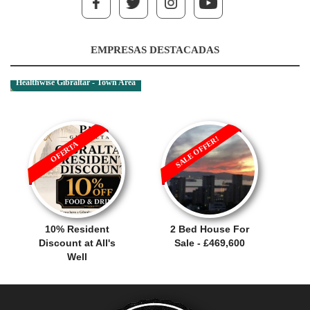
EMPRESAS DESTACADAS
Healthwise Gibraltar - Town Area
SALE OFFER!
OFERTA
10% Resident
2 Bed House For
Discount at All's
Sale - £469,600
Well