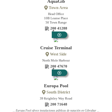
AquaGib
Town Area
Head Office
10B Leanse Place
50 Town Range
200 41288
Servicios
Públicos
Cruise Terminal
West Side
North Mole Harbour
200 47670
Servicios
Públicos
Europa Pool
South District
39 Keightley Way Road
200 71648
... Europa Pool ofrece instalaciones públicas de natación en Gibraltar ...