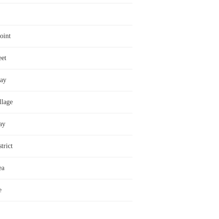
oint
eet
ay
llage
ay
trict
ea
e