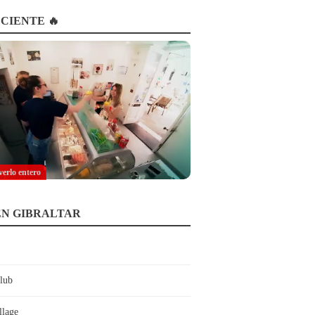
CIENTE 🔥
verlo entero
EN GIBRALTAR
lub
llage