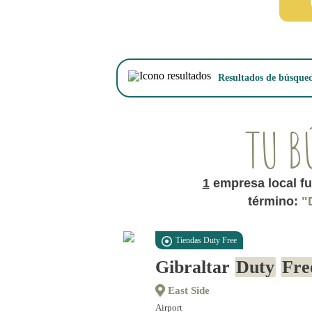
Resultados de búsque
TU B
1
empresa local fu
término:
"
Tiendas Duty Free
Gibraltar
Duty
Fre
East Side
Airport