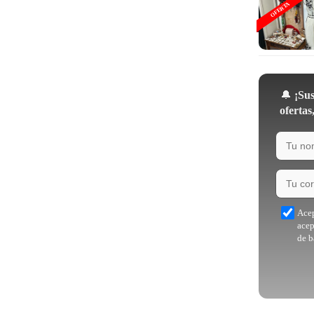
OFERTA
🔔
¡Sus
ofertas
Acep
acep
de b