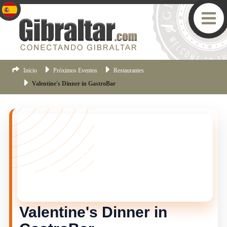
Inicio
Próximos Eventos
Restaurantes
Valentine's Dinner in GastroBar
¡TE LO PERDISTE!
Este evento ya no esta vigente, pero hay muchas mas
cosas pasando en Gibraltar.
Haz clic aqui
para ver los
eventos mas recientes de Gibraltar.
Valentine's Dinner in