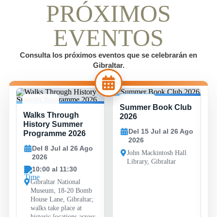
PRÓXIMOS
EVENTOS
Consulta los próximos eventos que se celebrarán en
Gibraltar.
Summer Book Club
8 JUL -
15 JUL -
Walks Through
26 AGO
26 AGO
2026
History Summer
Del 15 Jul al 26 Ago
Programme 2026
2026
Del 8 Jul al 26 Ago
John Mackintosh Hall
2026
Library, Gibraltar
10:00 al 11:30
Gibraltar National
Museum, 18-20 Bomb
House Lane, Gibraltar;
walks take place at
historic locations across