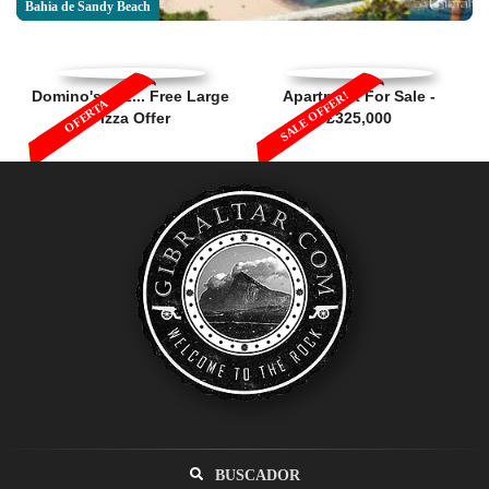
Bahia de Sandy Beach
Domino's 1, 2... Free Large
Apartment For Sale -
SALE OFFER!
OFERTA
Pizza Offer
£325,000
BUSCADOR