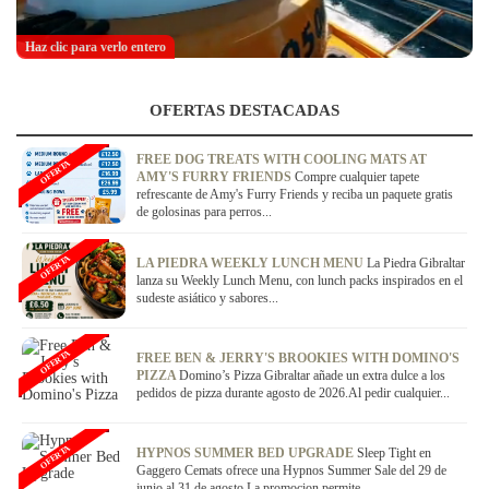
Haz clic para verlo entero
OFERTAS DESTACADAS
FREE DOG TREATS WITH COOLING MATS AT
OFERTA
AMY'S FURRY FRIENDS
Compre cualquier tapete
refrescante de Amy's Furry Friends y reciba un paquete gratis
de golosinas para perros...
OFERTA
LA PIEDRA WEEKLY LUNCH MENU
La Piedra Gibraltar
lanza su Weekly Lunch Menu, con lunch packs inspirados en el
sudeste asiático y sabores...
OFERTA
FREE BEN & JERRY'S BROOKIES WITH DOMINO'S
PIZZA
Domino’s Pizza Gibraltar añade un extra dulce a los
pedidos de pizza durante agosto de 2026.Al pedir cualquier...
OFERTA
HYPNOS SUMMER BED UPGRADE
Sleep Tight en
Gaggero Cemats ofrece una Hypnos Summer Sale del 29 de
junio al 31 de agosto.La promocion permite...