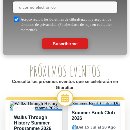
Acepto recibir los boletines de Gibraltar.com y aceptar los
términos de privacidad. (Puedes darte de baja en cualquier
momento)
Suscribirme
PRÓXIMOS EVENTOS
Consulta los próximos eventos que se celebrarán en
Gibraltar.
Summer Book Club
8 JUL -
15 JUL -
Walks Through
26 AGO
26 AGO
2026
History Summer
Del 15 Jul al 26 Ago
Programme 2026