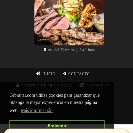
Av. del Ejército 1, La Línea
INICIO
CONTACTO
POLÍTICA DE PRIVACIDAD
ANÚNCIATE
Gibraltar.com utiliza cookies para garantizar que
Copyright © 2026 Gibraltar.com
obtenga la mejor experiencia en nuestra página
Todos los derechos reservados
web.
Más información
¡Entiendo!