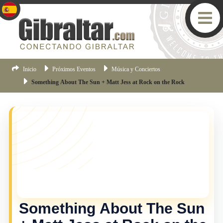
Inicio
Próximos Eventos
Música y Conciertos
Something About The Sun + Matt Jess at Rock on the Rock
¡TE LO PERDISTE!
Este evento ya no esta vigente, pero hay muchas mas
cosas pasando en Gibraltar.
Haz clic aqui
para ver los
eventos mas recientes de Gibraltar.
Something About The Sun