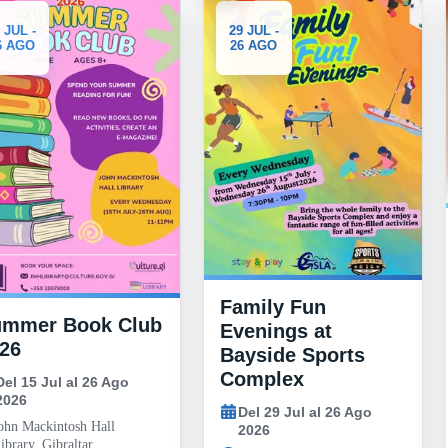
 JUL -
29 JUL -
6 AGO
26 AGO
Family Fun
ummer Book Club
Evenings at
26
Bayside Sports
Complex
Del 15 Jul al 26 Ago
2026
Del 29 Jul al 26 Ago
ohn Mackintosh Hall
2026
ibrary, Gibraltar