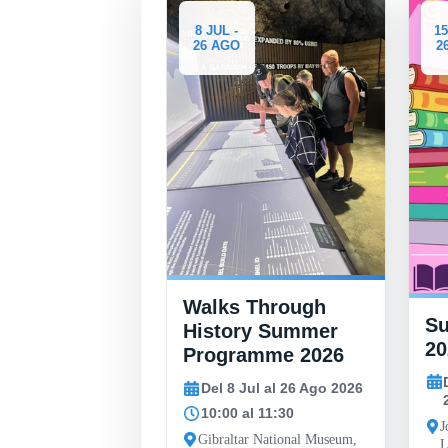
-
8 JUL -
15
26 AGO
2
Walks Through
 Finlayson
S
History Summer
al Art
20
Programme 2026
y
Del 8 Jul al 26 Ago 2026
 May al 26 Sep
10:00 al 11:30
J
Gibraltar National Museum,
L