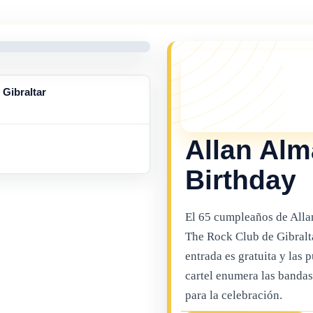
¡TE LO PERDI
Este evento ya no
Gibraltar
cosas pasando en 
eventos mas recien
Allan Alm
Birthday
El 65 cumpleaños de Alla
The Rock Club de Gibralta
entrada es gratuita y las p
cartel enumera las banda
para la celebración.