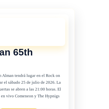
STE!
 esta vigente, pero hay muchas mas
Gibraltar.
Haz clic aqui
para ver los
tes de Gibraltar.
an 65th
n Alman tendrá lugar en el Rock on
r el sábado 25 de julio de 2026. La
uertas se abren a las 21:00 horas. El
s en vivo Comeneon y The Hypnigs