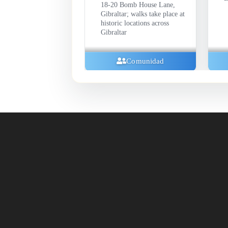
ll, John Mackintosh
18-20 Bomb House Lane,
 Gibraltar
Gibraltar; walks take place at
historic locations across
Gibraltar
Exposiciones
Comunidad