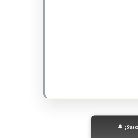
🔔
¡Suscr