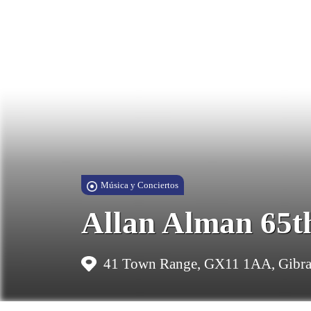
Música y Conciertos
Allan Alman 65t
41 Town Range, GX11 1AA, Gibra