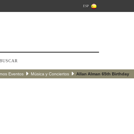
ESP
BUSCAR
imos Eventos
Música y Conciertos
Allan Alman 65th Birthday