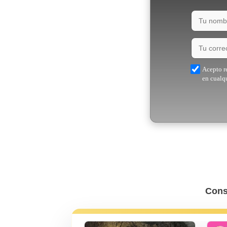
Acepto re
en cualq
Cons