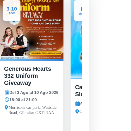
6
3-10
AGO
AGO
Generous Hearts
332 Uniform
Giveaway
Camp Bay Summer
Del 3 Ago al 10 Ago 2026
Slop
18:00 al 21:00
6 Ago 2026
Morrisons car park, Westside
Camp Bay, Gibraltar
Road, Gibraltar GX11 1AA