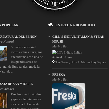
S POPULAR
ENTREGA A DOMICILIO
A NATURAL DEL PEÑÓN
GILL'S INDIAN, ITALIAN & STEAK
va Natural
HOUSE
Marina Bay
Situado a unos 420
metros sobre el mar, nos
encontramos con una de
las grandes áreas de
The Tower, Unit-A, Marina Bay Square
natural de Europa, designada la
atural, ...
FRESKA
Marina Bay
BAJA DE SAN MIGUEL
Actividades
Para los más intrépidos
y que estén interesados
en visitar la Cueva de
San Miguel, no existe