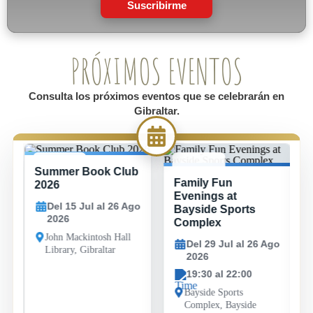
Suscribirme
PRÓXIMOS EVENTOS
Consulta los próximos eventos que se celebrarán en
Gibraltar.
Summer Book Club
15 JUL -
29 JUL -
Family Fun
26 AGO
26 AGO
2026
Evenings at
Del 15 Jul al 26 Ago
Bayside Sports
2026
Complex
John Mackintosh Hall
Del 29 Jul al 26 Ago
Library, Gibraltar
2026
19:30 al 22:00
Bayside Sports
Complex, Bayside