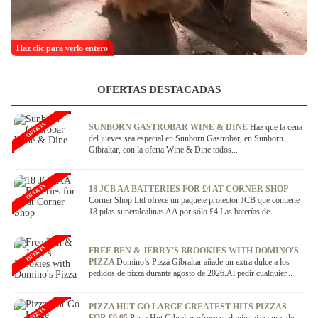
Haz clic para verlo entero
OFERTAS DESTACADAS
OFERTA
SUNBORN GASTROBAR WINE & DINE
Haz que la cena
del jueves sea especial en Sunborn Gastrobar, en Sunborn
Gibraltar, con la oferta Wine & Dine todos...
OFERTA
18 JCB AA BATTERIES FOR £4 AT CORNER SHOP
Corner Shop Ltd ofrece un paquete protector JCB que contiene
18 pilas superalcalinas AA por sólo £4.Las baterías de...
OFERTA
FREE BEN & JERRY'S BROOKIES WITH DOMINO'S
PIZZA
Domino’s Pizza Gibraltar añade un extra dulce a los
pedidos de pizza durante agosto de 2026.Al pedir cualquier...
PIZZA HUT GO LARGE GREATEST HITS PIZZAS
OFERTA