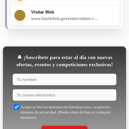
Visitar Web
www.buytickets.gi/events/culture-crawl-1293?_gl=1*q6k3vx*_up*MQ..*_ga*MTIzNDIyODcwNy4xNzgxMDE3OTI2*_ga_8LCG62RB03*czE3ODEwMTc5MjUkbzEkZzEkdDE3ODEwMTc5MzAkajU1JGwwJGgw
🔔
¡Suscríbete para estar al día con nuevas
ofertas, eventos y competiciones exclusivas!
Acepto recibir los boletines de Gibraltar.com y aceptar los
términos de privacidad. (Puedes darte de baja en cualquier
momento)