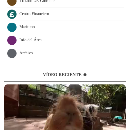
Tratado UE Gibraltar
Centro Financiero
Marítimo
Info del Área
Archivo
VÍDEO RECIENTE 🔥