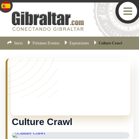
Inicio
Próximos Eventos
Exposiciones
Culture Crawl
¡TE LO PERDISTE!
Este evento ya no esta vigente, pero hay muchas mas
cosas pasando en Gibraltar.
Haz clic aqui
para ver los
eventos mas recientes de Gibraltar.
Culture Crawl