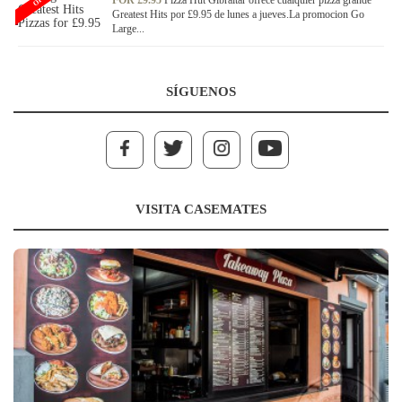
FOR £9.95
Pizza Hut Gibraltar ofrece cualquier pizza grande
Greatest Hits por £9.95 de lunes a jueves.La promocion Go
Large...
SÍGUENOS
VISITA CASEMATES