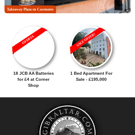
Takeaway Plaza en Casemates
Rock Fish & Chips en Casemates
SALE OFFER!
OFERTA
18 JCB AA Batteries
1 Bed Apartment For
for £4 at Corner
Sale - £195,000
Shop