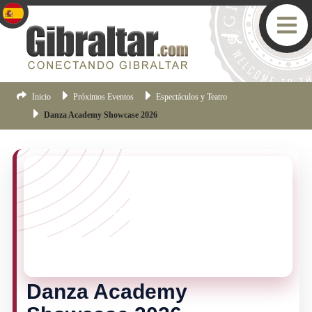
Inicio
Próximos Eventos
Espectáculos y Teatro
Danza Academy Showcase 2026
¡TE LO PERDISTE!
Este evento ya no esta vigente, pero hay muchas mas
cosas pasando en Gibraltar.
Haz clic aqui
para ver los
eventos mas recientes de Gibraltar.
Danza Academy