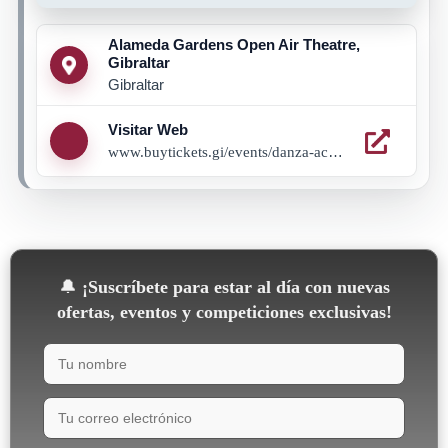
Alameda Gardens Open Air Theatre,
Gibraltar
Gibraltar
Visitar Web
www.buytickets.gi/events/danza-academy-showcase-2026-1291?_gl=1*cw5ejw*_up*MQ..*_ga*NzA1Njg3MDkzLjE3ODA3MzY4MTE.*_ga_8LCG62RB03*czE3ODA3MzY4MTAkbzEkZzEkdDE3ODA3MzY4MTMkajU3JGwwJGgw
🔔
¡Suscríbete para estar al día con nuevas
ofertas, eventos y competiciones exclusivas!