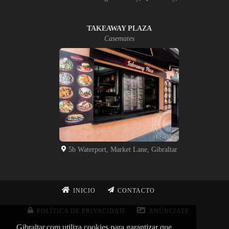
TAKEAWAY PLAZA
Casemates
5b Waterport, Market Lane, Gibraltar
INICIO
CONTACTO
POLÍTICA DE PRIVACIDAD
ANÚNCIATE
Gibraltar.com utiliza cookies para garantizar que